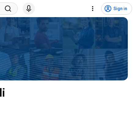
Sign in
li