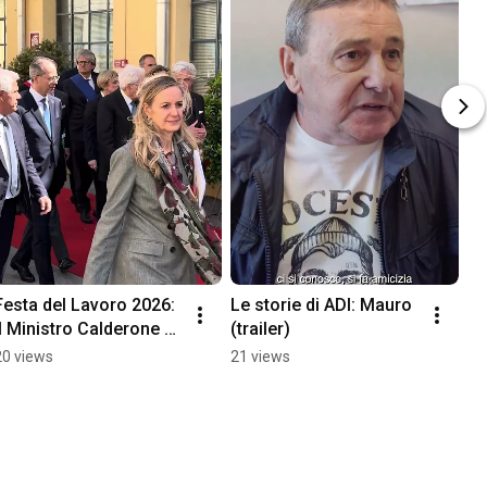
Festa del Lavoro 2026: 
Le storie di ADI: Mauro 
il Ministro Calderone 
(trailer)
con il Presidente 
20 views
21 views
Mattarella alla Piaggio