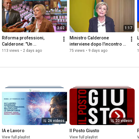
vita, per una maggiore sicurezza economica quando si smette 
di lavorare.

Cosa offre il nuovo portale?

3:02
1:17
Il portale è una vera e propria guida verso il proprio futuro 
pensionistico, suddivisa in 4 aree tematiche con contenuti 
Riforma professioni, 
Ministro Calderone 
informativi e interattivi.

Calderone: "Un 
interviene dopo l'incontro 
provvedimento che guarda 
con gli assessori regionali 
113 views
•
2 days ago
75 views
•
9 days ago
Scoprile tutte su 
https://www.lavoro.gov.it/previdenza-...
al futuro delle professioni"
su lavoro e formazione
26 videos
20 videos
IA e Lavoro
Il Posto Giusto
View full playlist
View full playlist
V