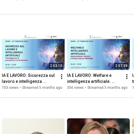
2:03:10
2:07:39
IA E LAVORO: Sicurezza sul 
IA E LAVORO: Welfare e 
lavoro e intelligenza 
intelligenza artificiale. 
artificiale
Innovazione, servizi e tutela 
703 views
•
Streamed 5 months ago
356 views
•
Streamed 5 months ago
1
delle persone