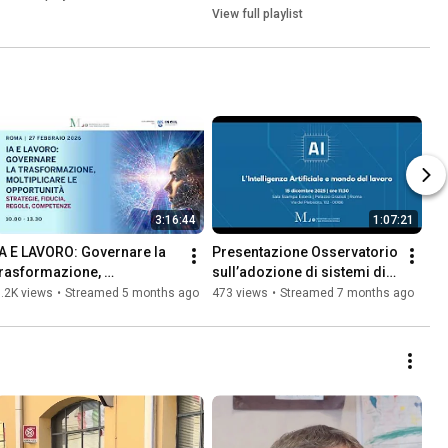
Piattaforma Multifondo
View full playlist
3:16:44
1:07:21
IA E LAVORO: Governare la 
Presentazione Osservatorio 
trasformazione, 
sull’adozione di sistemi di 
moltiplicare le opportunità
Intelligenza Artificiale nel 
.2K views
•
Streamed 5 months ago
473 views
•
Streamed 7 months ago
mondo del lavoro