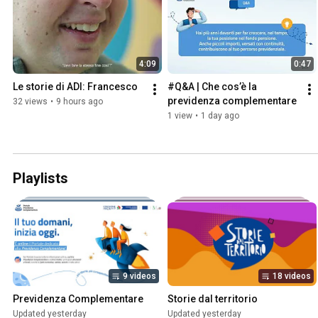
4:09
0:47
Le storie di ADI: Francesco
#Q&A | Che cos’è la 
previdenza complementare
32 views
•
9 hours ago
1 view
•
1 day ago
Playlists
9 videos
18 videos
Previdenza Complementare
Storie dal territorio
Updated yesterday
Updated yesterday