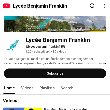
Lycée Benjamin Franklin
Lycée Benjamin Franklin
@lyceebenjaminfranklin4356
1.26K subscribers
•
80 videos
Le lycée Benjamin-Franklin est un établissement d'enseignement 
secondaire et supérieur français de l'académie d'Orléans-Tours situé dans 
...more
le centre-ville d'Orléans, le département du Loiret et la région Centre-Val de 
Loire. Localement, le lycée est souvent nommé Benjam'. 
Subscribe
Home
Videos
Playlists
Search
Videos
Bac Pro TRPM : la tirade des