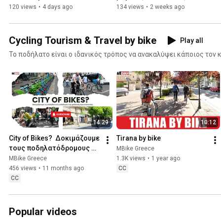
120 views
•
4 days ago
134 views
•
2 weeks ago
Cycling Tourism & Travel by bike
Play all
Το ποδήλατο είναι ο ιδανικός τρόπος να ανακαλύψει κάποιος τον 
14:29
10:12
City of Bikes?  Δοκιμάζουμε 
Tirana by bike
τους ποδηλατόδρομους 
MBike Greece
της γαλλικής 
MBike Greece
1.3K views
•
1 year ago
πρωτεύουσας
456 views
•
11 months ago
CC
CC
Popular videos