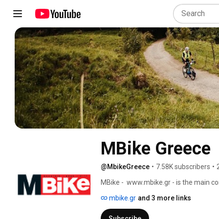
MBike Greece
@MbikeGreece
•
7.58K subscribers
•
MBike -  www.mbike.gr - is the main c
information for cyclists in Greece. 
mbike.gr
and 3 more links
Subscribe