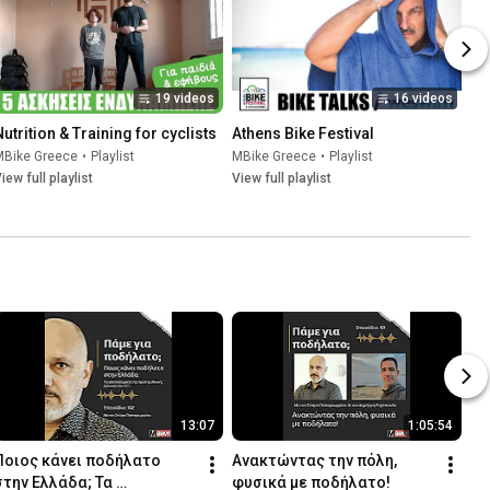
19 videos
16 videos
Nutrition & Training for cyclists
Athens Bike Festival
MBike Greece
•
Playlist
MBike Greece
•
Playlist
iew full playlist
View full playlist
13:07
1:05:54
Ποιος κάνει ποδήλατο 
Ανακτώντας την πόλη, 
στην Ελλάδα; Τα 
φυσικά με ποδήλατο!