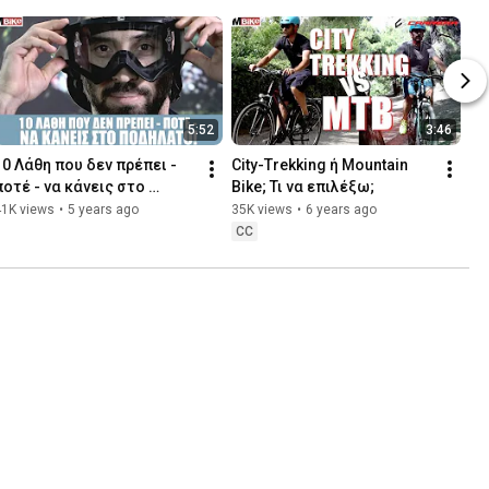
5:52
3:46
10 Λάθη που δεν πρέπει - 
City-Trekking ή Mountain 
ποτέ - να κάνεις στο 
Bike; Τι να επιλέξω;
ποδήλατο!
41K views
•
5 years ago
35K views
•
6 years ago
CC