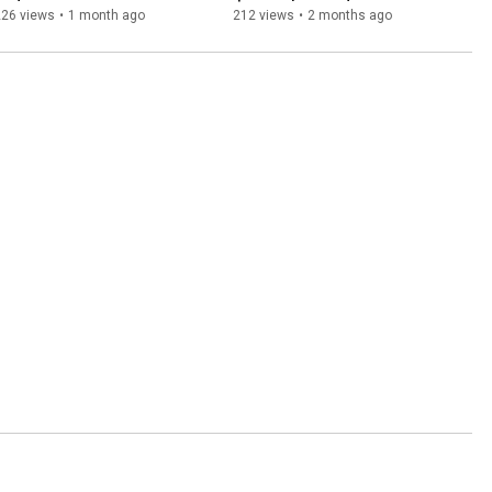
αποτελέσματα της πρώτης 
226 views
•
1 month ago
212 views
•
2 months ago
εθνικής έρευνας