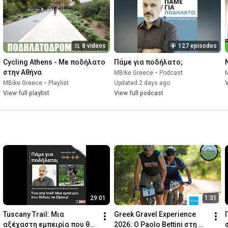
#mbikegreece
#ποδήλατο
#αλυσίδαποδηλάτου
#cycling
#cyclinglife
#bike
#mtb
#roadbike
#citybike
8 videos
127 episodes
Cycling Athens - Με ποδήλατο 
Πάμε για ποδήλατο;
στην Αθήνα
MBike Greece
•
Podcast
MBike Greece
•
Playlist
Updated 2 days ago
V
View full playlist
View full podcast
29:01
1:31
Tuscany Trail: Μια 
Greek Gravel Experience 
αξέχαστη εμπειρία που θα 
2026: Ο Paolo Bettini στη 