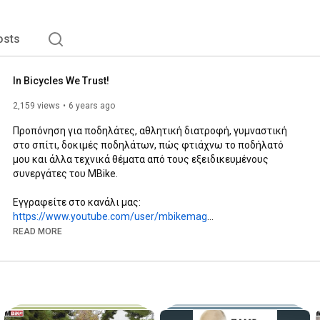
osts
In Bicycles We Trust!
2,159 views
6 years ago
Προπόνηση για ποδηλάτες, αθλητική διατροφή, γυμναστική 
στο σπίτι, δοκιμές ποδηλάτων, πώς φτιάχνω το ποδήλατό 
μου και άλλα τεχνικά θέματα από τους εξειδικευμένους 
συνεργάτες του MBike.

Εγγραφείτε στο κανάλι μας: 
https://www.youtube.com/user/mbikemag
video editor: Χριστιάνα Μικελοπούλου

READ MORE
Ακολουθήστε μας:

facebook: 
https://www.facebook.com/MBike.gr
instagram: 
https://www.instagram.com/mbikemag/
https://www.mbike.gr