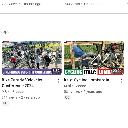
ήθελες να ζήσεις!
Μεγαλόπολη
200 views
•
1 month ago
233 views
•
1 month ago
κόσμο!
6:59
20:33
Bike Parade Velo-city 
Italy: Cycling Lombardia
Conference 2024
MBike Greece
MBike Greece
581 views
•
2 years ago
311 views
•
2 years ago
CC
CC