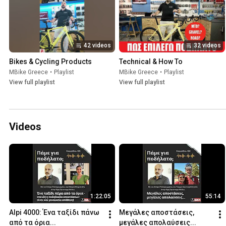
42 videos
32 videos
Bikes & Cycling Products
Technical & How To
MBike Greece
•
Playlist
MBike Greece
•
Playlist
View full playlist
View full playlist
Videos
1:22:05
55:14
Alpi 4000: Ένα ταξίδι πάνω 
Μεγάλες αποστάσεις, 
από τα όρια...
μεγάλες απολαύσεις...