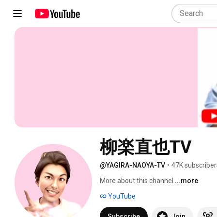
柳楽直也TV
@YAGIRA-NAOYA-TV
•
47K subscriber
More about this channel
...more
YouTube
Subscribe
Join