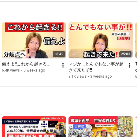
16:49
25:03
備えよ‼️これから起きる...
マジか...とんでもない事が起
きて来たぞ‼️
6.4K views
•
3 weeks ago
9.1K views
•
3 weeks ago
6
.