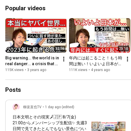
Popular videos
32:56
25:10
Big warning... the world is in 
年内には起こること！もう時
real danger... a crisis that 
間は無い！いよいよ日本がや
will occur in 2023. Be aware.
ばいですね！
115K views
•
3 years ago
111K views
•
4 years ago
Posts
柳楽直也TV
•
1 day ago (edited)
日本文明とその現実🗾🇯🇵 8/7(金)
21:00
からメンバーシップ生配信✨ 先週3
日間で見てきたとんでもない景色につい