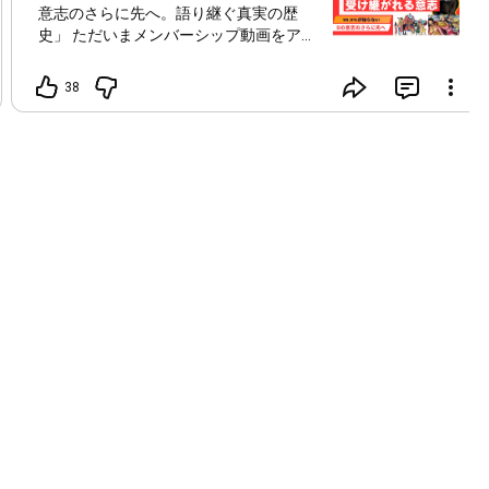
意志のさらに先へ。語り継ぐ真実の歴
史」 ただいまメンバーシップ動画をア
ップしました✨ 先週もかなり動きがあり
ました‼️ 2026年もいよいよ後半戦です✨
38
実は先週...色々な法律が変わっています
✨ これがどういう事なのか❓ 今法律が変
わっていっているって事は？？... 来年に
向けて... 点と点はすべて繋がります✨ ず
っとYAPAN🌈で話して来た通りです‼️ そ
して、いよいよ日本でも当たり前の景色
になっていきます✨ ハワイとかドバイだ
けとか、シンガポールだけとか... 日本も
同じようになっていく事でしょう✨ 先週
それが動いているのですから‼️ 99.9%の
人が知らない間にものすごいスピードで
世界は動いています‼️ フタが開いた時に
はこんな事に...ってなるでしょう✨ そし
て本題「受け継がれる意志‼️」 今の世界
線だから理解できる話しをさせていただ
きました✨ なぜ彼らの勝者の歴史は300
年も続いて来たのか❓ ここにも世の中が
知らない法則があります✨ 彼らが金よ