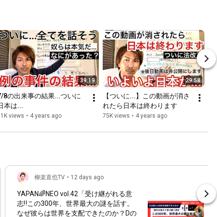
39:19
29:58
7/8の出来事の結果...ついに
【ついに...】この動画が消さ
日本は...
れたら日本は終わります
81K views
•
4 years ago
75K views
•
4 years ago
柳楽直也TV
•
12 days ago
YAPAN🌈NEO vol.42「受け継がれる意
志‼️この300年、世界最大の謎を話す。
なぜ彼らは世界を支配できたのか？Dの