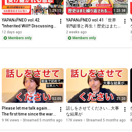
1:29:15
1:25:38
YAPAN🌈NEO vol.42 
YAPAN🌈NEO vol.41「世界
"Inherited Will‼️ Discussing 
初‼️破壊と再生！歴史はまた
the Greatest Mystery of the 
繰り返される。今語り継がれ
12 days ago
2 weeks ago
Last 300 Years. How Wer...
る神話。すべてが繋がる！世
Members only
Members only
界の終わり...」
52:05
21:20
Please let me talk again... 
話しをさせてください...大事
The first time since the war... 
な結果が
To the Japanese people‼️
9.9K views
•
Streamed 5 months ago
17K views
•
Streamed 5 months ago
8