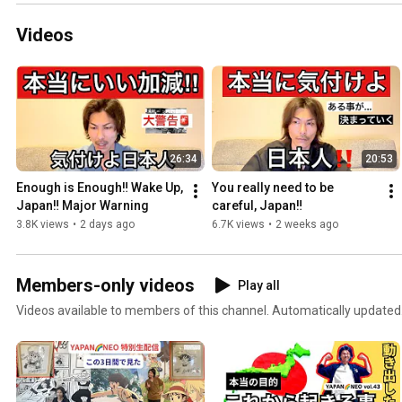
Videos
26:34
20:53
Enough is Enough‼️ Wake Up, 
You really need to be 
Japan‼️ Major Warning
careful, Japan‼️
3.8K views
•
2 days ago
6.7K views
•
2 weeks ago
Members-only videos
Play all
Videos available to members of this channel. Automatically updated