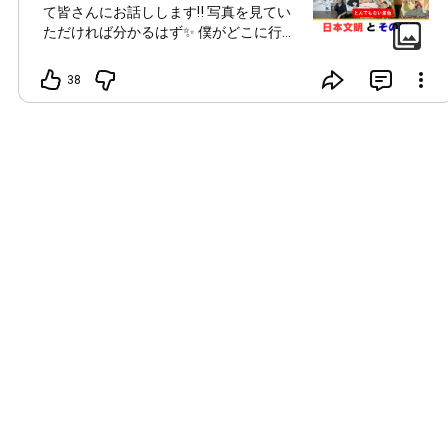
て皆さんにお話しします‼️ 写真を見てい
ただければ分かるはず✨ 僕がどこに行っ
て来たのか‼️ そこでなにがあったのか？
世の中の99.9%が知らない日本文明とそ
38
の現実について✨ 本当にこれはお金以上
の価値があるものであるという事を✨ す
べては行動するものにしか分からない、
見えない世界‼️ 今日本はどんな国である
のか❓ 先週、YAPAN🌈NEOで話しきれな
かったお話しをします✨ 僕がどこに行っ
てなにをして来たのかは‼️ YAPAN🌈でし
か詳しくお話しはしません✨ というか、
できません‼️ そこには色々な権利やしが
らみがあるから... 僕が誰とどんな話しを
したのか❓ これこそが現地に行かないと
絶対に分からないもの✨ 衝撃の話しと日
本の現状‼️ それでは皆さんよろしくお願
いします✨ YAPAN🌈NEO
#柳楽直也TV
#日本文明とその現実
#3日間で見た
#とんでもない景色
#メンバーシップ生配信
#メンバーシップ特別生配信
#YAPAN
🌈