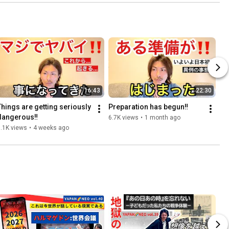
16:43
22:30
Things are getting seriously 
Preparation has begun‼️
dangerous‼️
6.7K views
•
1 month ago
.1K views
•
4 weeks ago