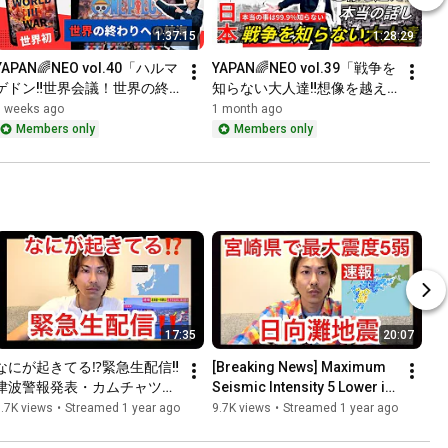
1:37:15
1:28:29
YAPAN🌈NEO vol.40「ハルマ
YAPAN🌈NEO vol.39「戦争を
ゲドン‼️世界会議！世界の終
知らない大人達‼️想像を越え
わりへの航海。これは今世界
る本当の話しをしよう！本当
3 weeks ago
1 month ago
が話している現実である。世
の事はもう日本人は知らな
Members only
Members only
界初」
い。地獄の日本」
17:35
20:07
なにが起きてる⁉️緊急生配信‼️ 
[Breaking News] Maximum 
津波警報発表・カムチャツカ
Seismic Intensity 5 Lower in 
半島付近でM8.7の地震
Miyazaki Prefecture‼️ 
.7K views
•
Streamed 1 year ago
9.7K views
•
Streamed 1 year ago
Hyuga-nada Earthquake‼...