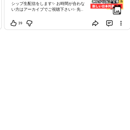
シップ生配信をします✨ お時間が合わな
い方はアーカイブでご視聴下さい✨ 先週
も激動の出来事がありました‼️ 今なにが
起きている？九州地方どうなってる？
39
色々と状況を整理したら...とんでもない
事態が‼️ そのあたり、一般では話しきれ
ない事を伝えます✨ 今も本当に毎日で
す。備えよ‼️ 日々の中での備え方も見え
て来た事を伝えます✨ そして、世界も先
週なにが起きているのか？ まさに激動
の時代へ‼️ ヨーロッパは動き出した✨ 新
しい世界線へ‼️ そして、個人的にも皆さ
んへ色々話す事があります✨ 見てきたモ
ノがあるので本当に現地でしか分からな
い事を話します✨ そして本題「新しい日
本列島？🇯🇵🗾」 今見えてきている事
は全部が繋がっている‼️ そこには目的が
ある‼️つまりゴールです✨ 未来にそれは
繋がっているのですが‼️ 日々の事を繋げ
ないとそれは見えてこない✨ 日本はどう
なるのか？日本をこうする！ つまり、
地図がそこにある‼️ じゃあその地図とは