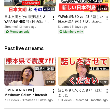
2:23:43
3:06:56
日本文明とその現実🇯🇵🗾
YAPAN🌈NEO vol.43「新しい
YAPAN🌈NEO 特別生配信「3
日本列島計画🇯🇵🗾これから
日間で見たとんでもない景
起きる事‼️動き出した本当の
Streamed 13 hours ago
Streamed 5 days ago
色」
目的」
Members only
Members only
Past live streams
37:10
58:35
[EMERGENCY LIVE] 
話しをさせてください...はじ
Maximum Seismic Intensity 
まった...
7 in Kumamoto Prefecture‼️ 
7.9K views
•
Streamed 10 days ago
10K views
•
Streamed 5 months ago
Tsunami Advisory Issued‼️