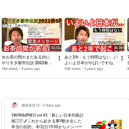
32:32
30:26
🚨お茶の間がまだある内に　
あと2年...もう時間はない...い
やりすぎ都市伝説 2022春 ワ
よいよ日本がやばいですね。
スイ、エキリウニとんでもな
96K views
•
4 years ago
94K views
•
3 years ago
い日本の現状😊🌈 関暁夫氏か
らのメッセージ
柳楽直也TV
•
5 days ago
YAPAN🌈NEO vol.43「新しい日本列島計
画🇯🇵🗾これから起きる事‼️動き出した
本当の目的」 8/2(日
19:00
からメンバー