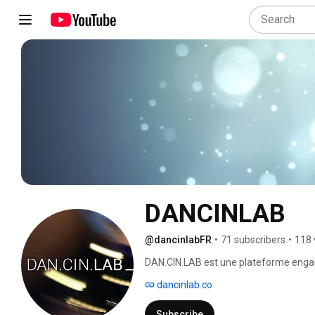
DANCINLAB
@dancinlabFR
•
71 subscribers
•
118 
DAN.CIN.LAB est une plateforme engagée
image autour de questions sociétales, à 
dancinlab.co
Subscribe