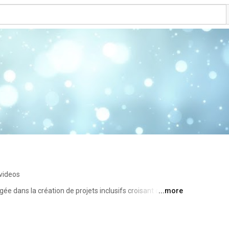
videos
 dans la création de projets inclusifs croisant danse & 
...more
travers 4 activités : 