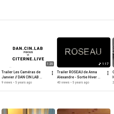
1:25
1:17
Trailer Les Caméras de 
Trailer ROSEAU de Anna 
Janvier // DAN CIN LAB 
Alexandre - Sortie Hiver 
focus on CITERNE LIVE
2021
9 views
•
5 years ago
40 views
•
5 years ago