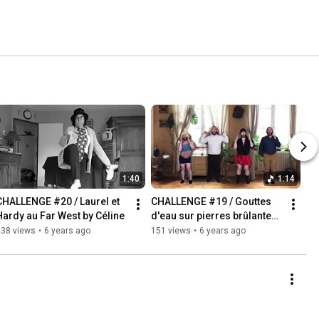
1:40
1:14
CHALLENGE #20 / Laurel et 
CHALLENGE #19 / Gouttes 
Hardy au Far West by Céline
d'eau sur pierres brûlantes 
by Frédéric
238 views
•
6 years ago
151 views
•
6 years ago