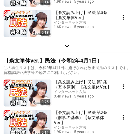
1.9K views
5 years ago
0:14
【条文読み上げ】民法 第3条
【条文単体Ver.】
インターネット六法
1.6K views
5 years ago
0:18
【条文単体ver.】民法（令和2年4月1日）
この再生リストは、令和2年4月1日に施行された改正民法のリストです。
資格試験や法学等の勉強にご利用ください。
【条文読み上げ】民法 第1条
（基本原則）【条文単体Ver.】
インターネット六法
3.4K views
5 years ago
0:25
【条文読み上げ】民法 第2条
（解釈の基準）【条文単体
Ver.】
インターネット六法
1.9K views
5 years ago
0:14