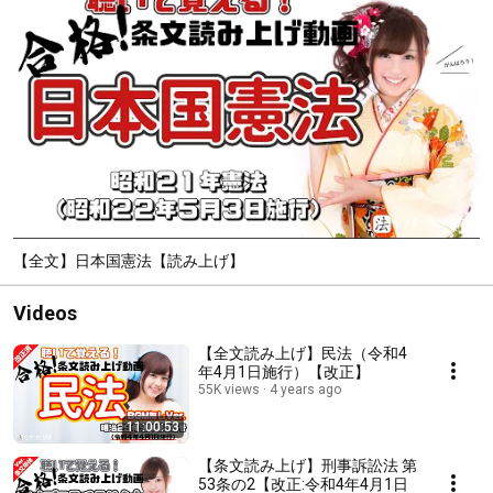
【全文】日本国憲法【読み上げ】
Videos
【全文読み上げ】民法（令和4
年4月1日施行）【改正】
55K views
4 years ago
11:00:53
【条文読み上げ】刑事訴訟法 第
53条の2【改正:令和4年4月1日