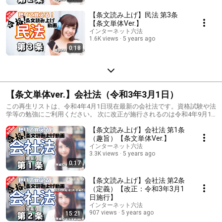
【条文読み上げ】民法 第3条
【条文単体Ver.】
インターネット六法
1.6K views
5 years ago
0:18
【条文単体ver.】会社法（令和3年3月1日）
この再生リストは、令和4年4月1日現在最新の会社法です。資格試験や法
学等の勉強にご利用ください。 次に改正が施行されるのは令和4年9月1
日になります。
【条文読み上げ】会社法 第1条
（趣旨）【条文単体Ver.】
インターネット六法
3.3K views
5 years ago
0:17
【条文読み上げ】会社法 第2条
（定義）【改正：令和3年3月1
日施行】
インターネット六法
907 views
5 years ago
15:21