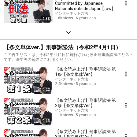
Committed by Japanese
Nationals outside Japan [Law]
インターネット六法
1.6K views
6 years ago
4:33
【条文単体ver.】刑事訴訟法（令和2年4月1日）
この再生リストは、令和2年4月1日に施行された改正刑事訴訟法のリスト
です。法学等の勉強にご利用ください。
【条文読み上げ】刑事訴訟法 第
1条【条文単体Ver.】
インターネット六法
2.4K views
5 years ago
0:22
【条文読み上げ】刑事訴訟法 第
2条【条文単体Ver.】
インターネット六法
1.1K views
5 years ago
0:43
【条文読み上げ】刑事訴訟法 第
3条【条文単体Ver.】