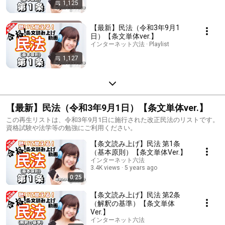
1,125
【最新】民法（令和3年9月1
日）【条文単体ver.】
インターネット六法 · Playlist
1,127
【最新】民法（令和3年9月1日）【条文単体ver.】
この再生リストは、令和3年9月1日に施行された改正民法のリストです。
資格試験や法学等の勉強にご利用ください。
【条文読み上げ】民法 第1条
（基本原則）【条文単体Ver.】
インターネット六法
3.4K views
5 years ago
0:25
【条文読み上げ】民法 第2条
（解釈の基準）【条文単体
Ver.】
インターネット六法