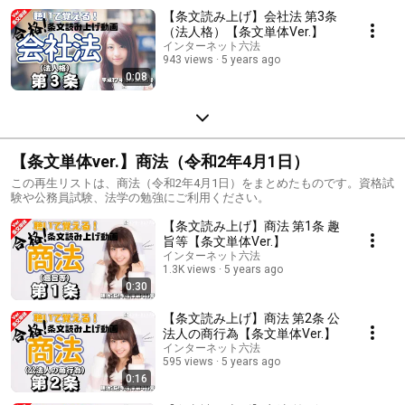
【条文読み上げ】会社法 第3条
（法人格）【条文単体Ver.】
インターネット六法
943 views
5 years ago
0:08
【条文単体ver.】商法（令和2年4月1日）
この再生リストは、商法（令和2年4月1日）をまとめたものです。資格試
験や公務員試験、法学の勉強にご利用ください。
【条文読み上げ】商法 第1条 趣
旨等【条文単体Ver.】
インターネット六法
1.3K views
5 years ago
0:30
【条文読み上げ】商法 第2条 公
法人の商行為【条文単体Ver.】
インターネット六法
595 views
5 years ago
0:16