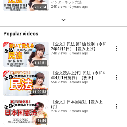
インターネット六法
24K views
6 years ago
2:07:14
Popular videos
【全文】民法 第1編 総則（令和
2年4月1日）【読み上げ】
74K views
6 years ago
1:13:51
【全文読み上げ】民法（令和4
年4月1日施行）【改正】
55K views
4 years ago
11:00:53
【全文】日本国憲法【読み上
げ】
27K views
6 years ago
41:59