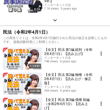
Ver.】
インターネット六法
1.1K views
5 years ago
0:16
民法（令和2年4月1日）
この再生リストは、令和2年4月1日施行された民法の改正を反映したもの
です。 資格試験対策にご利用ください。
【全文】民法 第1編 総則（令和
2年4月1日）【読み上げ】
インターネット六法
74K views
6 years ago
1:13:51
【全文】民法 第2編 物権（令和
2年4月1日）【読み上げ・修正
版】
インターネット六法
26K views
6 years ago
2:01:06
【全文】民法 第3編 債権 前編
（令和2年4月1日）【読み上
げ】