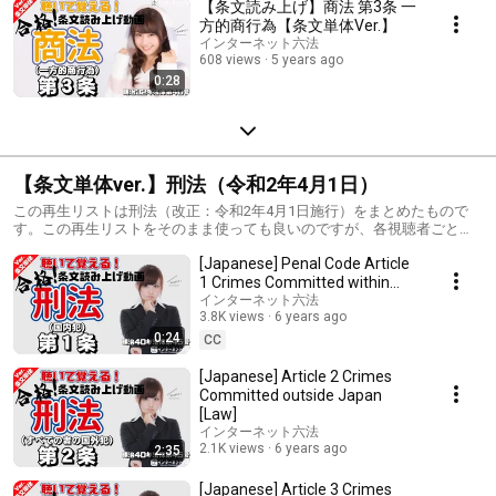
【条文読み上げ】商法 第3条 一
方的商行為【条文単体Ver.】
インターネット六法
608 views
5 years ago
0:28
【条文単体ver.】刑法（令和2年4月1日）
この再生リストは刑法（改正：令和2年4月1日施行）をまとめたもので
す。この再生リストをそのまま使っても良いのですが、各視聴者ごとに
再生リストを作ることをオススメします！ 資格試験や公務員試験・法学
[Japanese] Penal Code Article
等の対策にご利用ください。
1 Crimes Committed within
Japan [Law]
インターネット六法
3.8K views
6 years ago
0:24
CC
[Japanese] Article 2 Crimes
Committed outside Japan
[Law]
インターネット六法
2.1K views
6 years ago
2:35
[Japanese] Article 3 Crimes