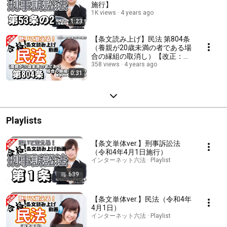
施行】
1K views
4 years ago
1:23
【条文読み上げ】民法 第804条
（養親が20歳未満の者である場
合の縁組の取消し）【改正：令
和4年4月1日施行】
358 views
4 years ago
0:31
Playlists
【条文単体ver.】刑事訴訟法
（令和4年4月1日施行）
インターネット六法 · Playlist
639
【条文単体ver.】民法（令和4年
4月1日）
インターネット六法 · Playlist