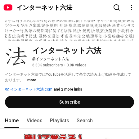
インターネット六法
インターネット六法
@インターネット六法
6.83K subscribers
•
3.9K videos
インターネット六法ではYouTubeを活用して条文の読み上げ動画を作成して
おります。 
...more
インターネット六法.com
and 2 more links
Subscribe
Home
Videos
Playlists
Search