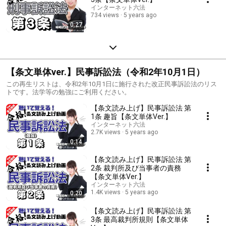
インターネット六法
734 views
5 years ago
0:27
【条文単体ver.】民事訴訟法（令和2年10月1日）
この再生リストは、令和2年10月1日に施行された改正民事訴訟法のリス
トです。法学等の勉強にご利用ください。
【条文読み上げ】民事訴訟法 第
1条 趣旨【条文単体Ver.】
インターネット六法
2.7K views
5 years ago
0:14
【条文読み上げ】民事訴訟法 第
2条 裁判所及び当事者の責務
【条文単体Ver.】
インターネット六法
1.4K views
5 years ago
0:20
【条文読み上げ】民事訴訟法 第
3条 最高裁判所規則【条文単体