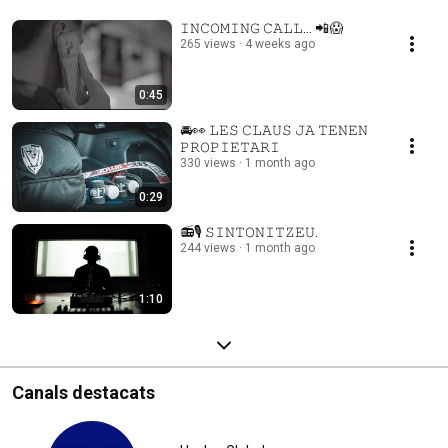
𝙸𝙽𝙲𝙾𝙼𝙸𝙽𝙶 𝙲𝙰𝙻𝙻… 📲😱
265 views
4 weeks ago
0:45
🚘👀 𝙻𝙴𝚂 𝙲𝙻𝙰𝚄𝚂 𝙹𝙰 𝚃𝙴𝙽𝙴𝙽
𝙿𝚁𝙾𝙿𝙸𝙴𝚃𝙰𝚁𝙸
330 views
1 month ago
0:29
📻🎙️ 𝚂𝙸𝙽𝚃𝙾𝙽𝙸𝚃𝚉𝙴𝚄.
244 views
1 month ago
1:10
Canals destacats