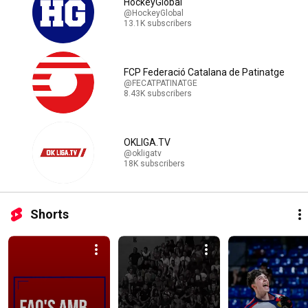
HockeyGlobal
@HockeyGlobal
13.1K subscribers
FCP Federació Catalana de Patinatge
@FECATPATINATGE
8.43K subscribers
OKLIGA.TV
@okligatv
18K subscribers
Shorts