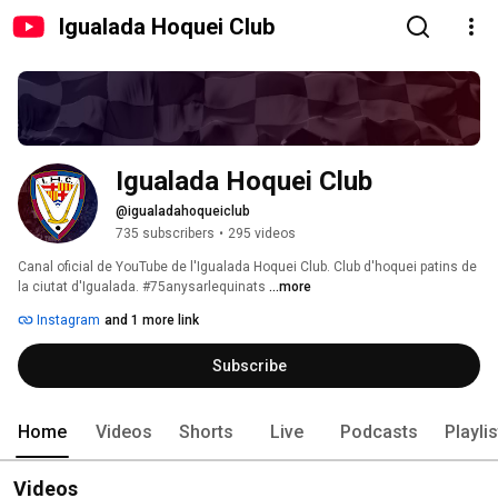
Igualada Hoquei Club
Igualada Hoquei Club
@igualadahoqueiclub
735 subscribers
•
295 videos
Canal oficial de YouTube de l'Igualada Hoquei Club. Club d'hoquei patins de 
la ciutat d'Igualada. #75anysarlequinats 
...more
Instagram
and 1 more link
Subscribe
Home
Videos
Shorts
Live
Podcasts
Playli
Videos