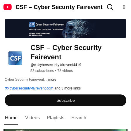
CSF – Cyber Security Fairevent
CSF – Cyber Security 
Fairevent
@csfcybersecurityfairevent4419
53 subscribers
•
78 videos
Cyber Security Fairevent. 
...more
cybersecurity-fairevent.com
and 3 more links
Subscribe
Home
Videos
Playlists
Search