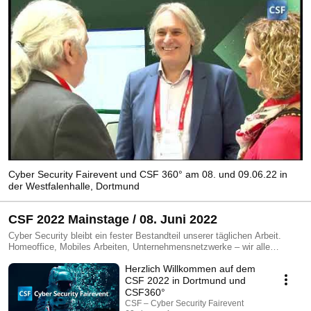
Cyber Security Fairevent und CSF 360° am 08. und 09.06.22 in
der Westfalenhalle, Dortmund
CSF 2022 Mainstage / 08. Juni 2022
Cyber Security bleibt ein fester Bestandteil unserer täglichen Arbeit.
Homeoffice, Mobiles Arbeiten, Unternehmensnetzwerke – wir alle
benötigen den perfekten Schutz. Cyber security remains an integral part
Herzlich Willkommen auf dem
of our daily work. Home office, mobile working, company networks – we
CSF 2022 in Dortmund und
all need a perfect protection. https://www.cybersecurity-fairevent.com/
CSF360°
CSF – Cyber Security Fairevent