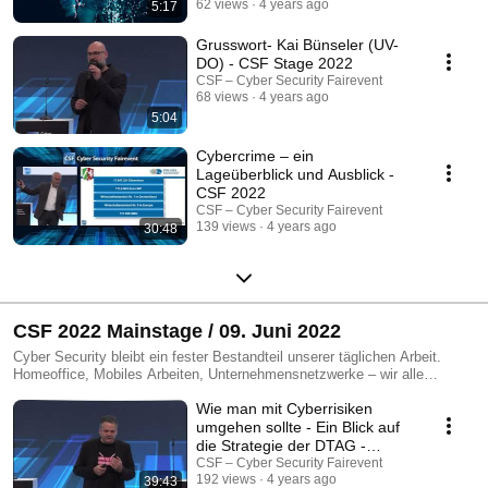
62 views
4 years ago
5:17
Grusswort- Kai Bünseler (UV-
DO) - CSF Stage 2022
CSF – Cyber Security Fairevent
68 views
4 years ago
5:04
Cybercrime – ein
Lageüberblick und Ausblick -
CSF 2022
CSF – Cyber Security Fairevent
139 views
4 years ago
30:48
CSF 2022 Mainstage / 09. Juni 2022
Cyber Security bleibt ein fester Bestandteil unserer täglichen Arbeit.
Homeoffice, Mobiles Arbeiten, Unternehmensnetzwerke – wir alle
benötigen den perfekten Schutz. Cyber security remains an integral part
Wie man mit Cyberrisiken
of our daily work. Home office, mobile working, company networks – we
umgehen sollte - Ein Blick auf
all need a perfect protection. https://www.cybersecurity-fairevent.com/
die Strategie der DTAG -
Thomas Tschersich
CSF – Cyber Security Fairevent
192 views
4 years ago
39:43