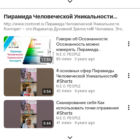
Пирамида Человеческой Уникальности
Конторет©
http://www.contoret.ru Пирамида Человеческой Уникальности
Конторет – это Индикатор Духовной Зрелости© Человека. Это
инструмент познания себя и окружающих людей через категорию
Говорю об Осознанности:
«Осознанность». 13-этажная метафизическая Пирамида позволяет
определить себя в духовной иерархии, осознать сходства и различия
Осознанность можно
людей и ситуаций по категории «Осознанность», диагностировать
измерять. Пирамида
любую жизненную ситуацию найти выход из нее.
Человеческой Уникальности
N.E.O. PEOPLE
85 views
3 years ago
13:55
Конторет©
4 основных сфер Пирамиды
Человеческой Уникальности©
#Shorts
N.E.O. PEOPLE
42 views
4 years ago
0:54
Сканирование себя Как
использовать точки отражения
#Shorts
N.E.O. PEOPLE
41 views
4 years ago
0:44