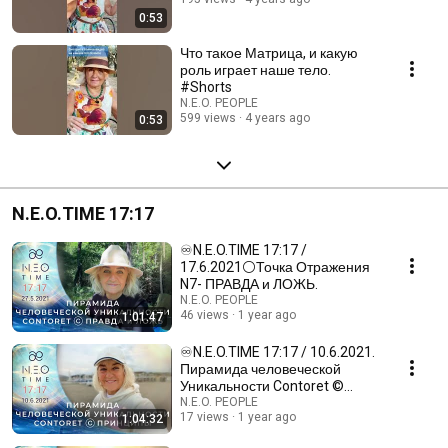
0:53
Что такое Матрица, и какую
роль играет наше тело.
#Shorts
N.E.O. PEOPLE
599 views
4 years ago
0:53
N.E.O.TIME 17:17
♾N.E.O.TIME 17:17 /
17.6.2021⚪️Точка Отражения
N7- ПРАВДА и ЛОЖЬ.
N.E.O. PEOPLE
46 views
1 year ago
1:01:47
♾N.E.O.TIME 17:17 / 10.6.2021.
Пирамида человеческой
Уникальности Contoret ©️
ПРИНЦИПЫ
N.E.O. PEOPLE
17 views
1 year ago
1:04:32