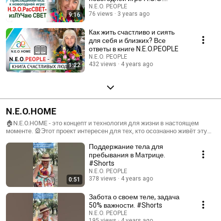
РасСВЕТ- изЛУЧаю СВЕТ
N.E.O. PEOPLE
76 views
3 years ago
9:16
Как жить счастливо и сиять
для себя и близких? Все
ответы в книге N.E.O.PEOPLE
N.E.O. PEOPLE
432 views
4 years ago
1:22
N.E.O.HOME
🏠N.E.O.HOME - это концепт и технология для жизни в настоящем
моменте. 🎡Этот проект интересен для тех, кто осознанно живёт эту
жизнь, ищет баланса между внешним и внутренним мирами, понимает
Поддержание тела для
что счастье каждого из нас уникально и не может быть скопировано
или подсмотрено :) у кого-то другого. 🌎Я верю, что если Человек
пребывания в Матрице.
владеет знаниями или навыками, которые принесли в его жизнь
#Shorts
гармонию и счастье, то важно разделить это с другими людьми. Верю
N.E.O. PEOPLE
что найдутся люди, которым это будем полезно и ценно! Хотите
378 views
4 years ago
0:51
узнать больше информации? Следите за нами в Instagram:
https://www.instagram.com/n.e.o.home/
Забота о своем теле, задача
50% важности. #Shorts
N.E.O. PEOPLE
195 views
4 years ago