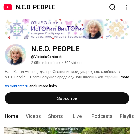
N.E.O. PEOPLE
N.E.O. PEOPLE
@VictoriaContoret
2.05K subscribers
•
602 videos
Наш Канал — площадка проСвещения международного сообщества 
N.E.O.People — БлагоПолучная среда единомышленников, стремящихся 
...more
к Осознанности, СоЗиданию и Жизни со Смыслом. 
contoret.ru
and 8 more links
Subscribe
Home
Videos
Shorts
Live
Podcasts
Playli