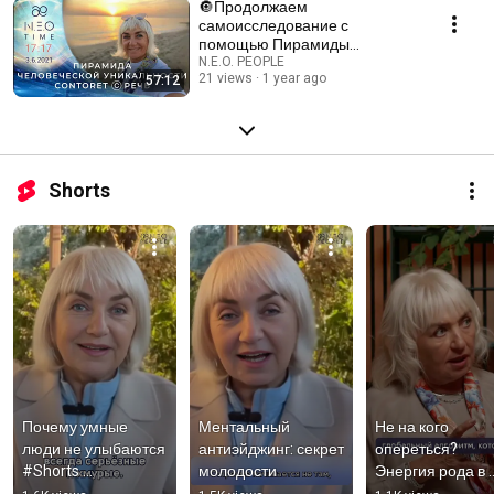
🔘Продолжаем
самоисследование с
помощью Пирамиды
Человеческой Уникальности©️.
N.E.O. PEOPLE
21 views
1 year ago
57:12
Shorts
Почему умные 
Ментальный 
Не на кого 
люди не улыбаются 
антиэйджинг: секрет 
опереться? 
#Shorts 
молодости
Энергия рода в 
#умныелюди 
доступе