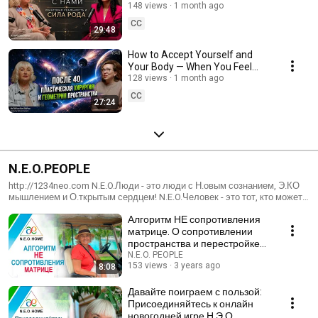
физика, сила рода и
148 views
1 month ago
осознанность»
CC
29:48
How to Accept Yourself and
Your Body — When You Feel
"Not Enough"
128 views
1 month ago
CC
27:24
N.E.O.PEOPLE
http://1234neo.com N.E.O.Люди - это люди с Н.овым сознанием, Э.КО
мышлением и О.ткрытым сердцем! N.E.O.Человек - это тот, кто может
сказать: "Я люблю то, что я делаю и делаю то, что люблю!
Алгоритм НЕ сопротивления
матрице. О сопротивлении
пространства и перестройке
восприятия реальности
N.E.O. PEOPLE
153 views
3 years ago
8:08
Давайте поиграем с пользой:
Присоединяйтесь к онлайн
новогодней игре Н.Э.О.