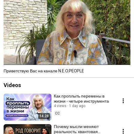
Приветствую Вас на канале N.E.O.PEOPLE
Videos
Как проплыть перемены в
жизни - четыре инструмента
4 views
1 day ago
CC
14:28
Почему мысли меняют
реальность: квантовая