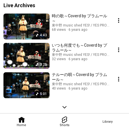
Live Archives
時の歌～Coverd by プラムール
～
東中野 music shed YES! / YES PROMOTION
68 views
6 years ago
4:43
いつも何度でも～Coverd by プ
ラムール～
東中野 music shed YES! / YES PROMOTION
32 views
6 years ago
3:25
テルーの唄～Coverd by プラム
ール～
東中野 music shed YES! / YES PROMOTION
40 views
6 years ago
5:01
Library
Home
Shorts