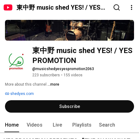
東中野 music shed YES! / YES
PROMOTION
東中野 music shed YES! / YES 
PROMOTION
@musicshedyesyespromotion2063
223 subscribers
•
155 videos
More about this channel
...more
shedyes.com
Subscribe
Home
Videos
Live
Playlists
Search