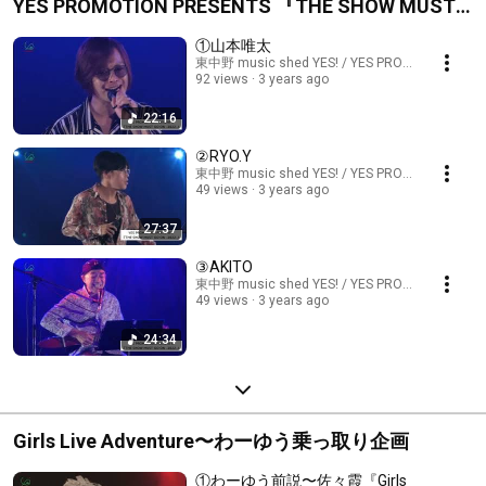
YES PROMOTION PRESENTS 『THE SHOW MUST
GO ON -2022-』
①山本唯太
東中野 music shed YES! / YES PROMOTION
92 views
3 years ago
22:16
②RYO.Y
東中野 music shed YES! / YES PROMOTION
49 views
3 years ago
27:37
③AKITO
東中野 music shed YES! / YES PROMOTION
49 views
3 years ago
24:34
Girls Live Adventure〜わーゆう乗っ取り企画
①わーゆう前説〜佐々霞『Girls