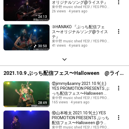
オリジナルソング@ライステ』
東中野 music shed YES! / YES PROMOTION
26 views
4 years ago
24:13
③HANAKO 『ぶっち配信フェ
ス〜オリジナルソング@ライス
テ』
東中野 music shed YES! / YES PROMOTION
41 views
4 years ago
30:50
2021.10.9 ぶっち配信フェス〜Halloween @ライス
テ
⑫jimmy&sanny 2021.10.9(土)
YES PROMOTION PRESENTS ぶ
っち配信フェス〜Halloween @
ライステ
東中野 music shed YES! / YES PROMOTION
165 views
4 years ago
28:49
⑩山本唯太 2021.10.9(土) YES
PROMOTION PRESENTS ぶっち
配信フェス〜Halloween @ライ
ステ
東中野 music shed YES! / YES PROMOTION