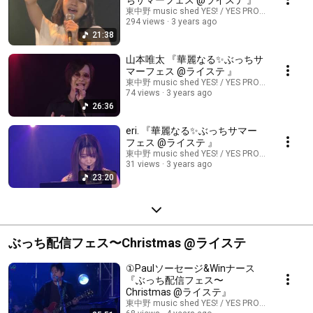
ちサマーフェス @ライステ 』
東中野 music shed YES! / YES PROMOTION
294 views
3 years ago
21:38
山本唯太 『華麗なる✨ぶっちサ
マーフェス @ライステ 』
東中野 music shed YES! / YES PROMOTION
74 views
3 years ago
26:36
eri. 『華麗なる✨ぶっちサマー
フェス @ライステ 』
東中野 music shed YES! / YES PROMOTION
31 views
3 years ago
23:20
ぶっち配信フェス〜Christmas @ライステ
①Paulソーセージ&Winナース
『ぶっち配信フェス〜
Christmas @ライステ』
東中野 music shed YES! / YES PROMOTION