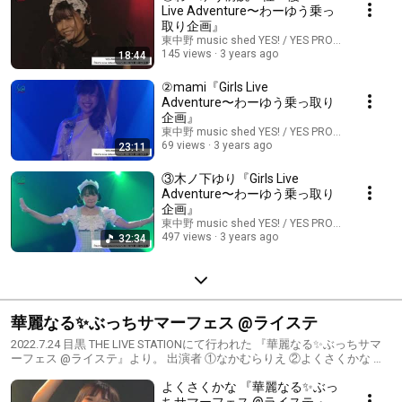
Live Adventure〜わーゆう乗っ
取り企画』
東中野 music shed YES! / YES PROMOTION
145 views
3 years ago
18:44
②mami『Girls Live
Adventure〜わーゆう乗っ取り
企画』
東中野 music shed YES! / YES PROMOTION
69 views
3 years ago
23:11
③木ノ下ゆり『Girls Live
Adventure〜わーゆう乗っ取り
企画』
東中野 music shed YES! / YES PROMOTION
497 views
3 years ago
32:34
華麗なる✨ぶっちサマーフェス @ライステ
2022.7.24 目黒 THE LIVE STATIONにて行われた 『華麗なる✨ぶっちサマ
ーフェス @ライステ』より。 出演者 ①なかむらりえ ②よくさくかな ③
山本唯太 ④eri. ⑤CoCon ⑥ひろね、 ⑦牧野くみ ⑧カンパーニュ楓
よくさくかな 『華麗なる✨ぶっ
⑨jimmy&sanny