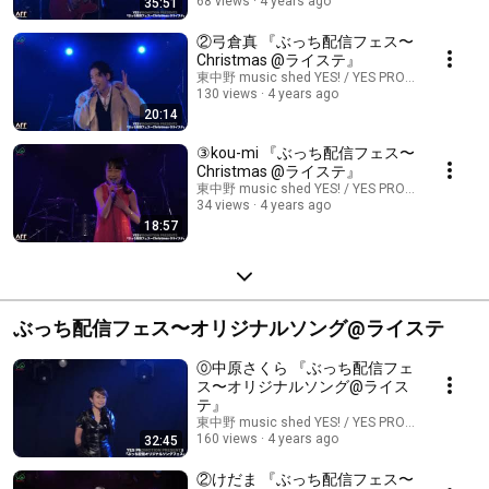
68 views
4 years ago
35:51
②弓倉真 『ぶっち配信フェス〜
Christmas @ライステ』
東中野 music shed YES! / YES PROMOTION
130 views
4 years ago
20:14
③kou-mi 『ぶっち配信フェス〜
Christmas @ライステ』
東中野 music shed YES! / YES PROMOTION
34 views
4 years ago
18:57
ぶっち配信フェス〜オリジナルソング@ライステ
⓪中原さくら 『ぶっち配信フェ
ス〜オリジナルソング@ライス
テ』
東中野 music shed YES! / YES PROMOTION
160 views
4 years ago
32:45
②けだま 『ぶっち配信フェス〜