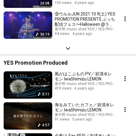
109 views
4 years ago
24:08
⑨ウルルJUN 2021.10.9(土) YES
PROMOTION PRESENTS ぶっち
配信フェス〜Halloween @ライ
ステ
東中野 music shed YES! / YES PROMOTION
94 views
4 years ago
36:19
YES Promotion Produced
風がはこぶもの PV／岩清水レ
モン IwaShimizu LEMON
東中野 music shed YES! / YES PROMOTION
419 views
6 years ago
5:11
海をみていたカフェ／岩清水レ
モン IwaShimizu LEMON
東中野 music shed YES! / YES PROMOTION
91 views
5 years ago
4:57
今夜は Say YES!／岩清水レモン