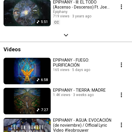
EPIPHANY - III: EL TODO
(Ascenso - Descenso) Ft. Joe
Days
Epiphany.
719 views
3 years ago
5:51
CC
Videos
EPIPHANY - FUEGO:
PURIFICACIÓN
165 views
5 days ago
6:58
EPIPHANY - TIERRA: MADRE
1.4K views
3 weeks ago
7:27
EPIPHANY - AGUA: EVOCACIÓN
(de noviembre) / Official Lyric
Video #leobrouwer