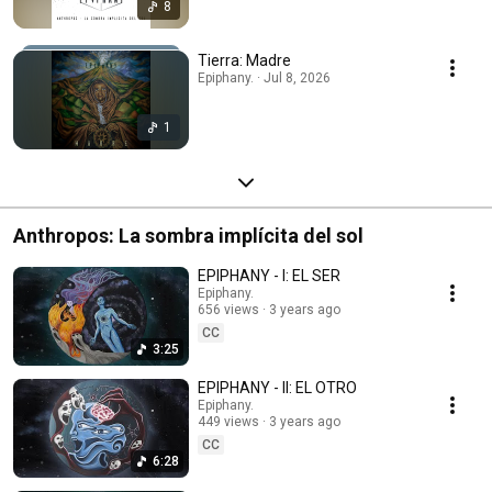
8
Tierra: Madre
Epiphany. · Jul 8, 2026
1
Anthropos: La sombra implícita del sol
EPIPHANY - I: EL SER
Epiphany.
656 views
3 years ago
CC
3:25
EPIPHANY - II: EL OTRO
Epiphany.
449 views
3 years ago
CC
6:28