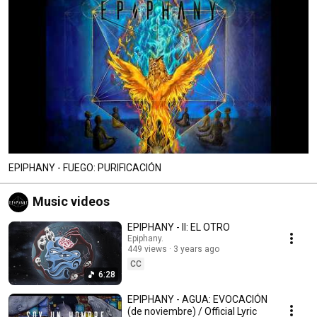
EPIPHANY - FUEGO: PURIFICACIÓN
Music videos
EPIPHANY - II: EL OTRO
Epiphany.
449 views
3 years ago
CC
6:28
EPIPHANY - AGUA: EVOCACIÓN
(de noviembre) / Official Lyric