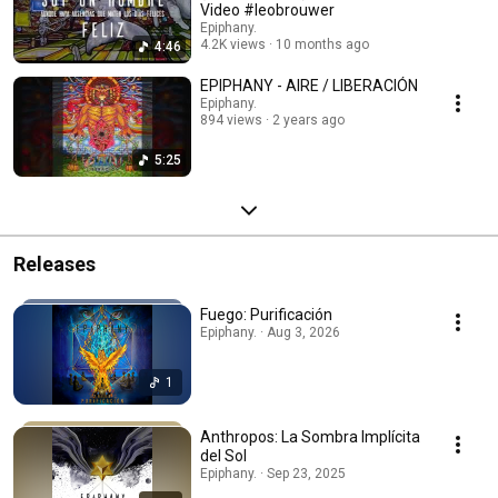
Video #leobrouwer
Epiphany.
4.2K views
10 months ago
4:46
EPIPHANY - AIRE / LIBERACIÓN
Epiphany.
894 views
2 years ago
5:25
Releases
Fuego: Purificación
Epiphany. · Aug 3, 2026
1
Anthropos: La Sombra Implícita
del Sol
Epiphany. · Sep 23, 2025