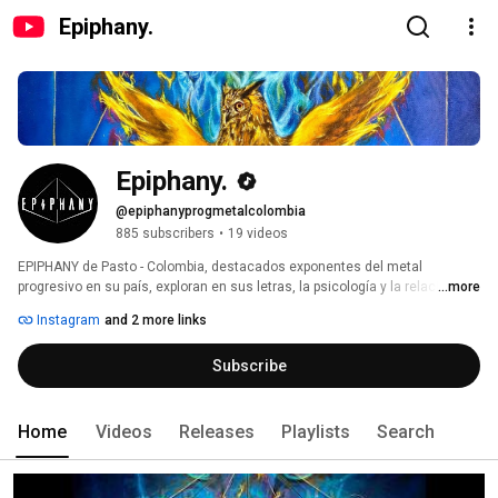
Epiphany.
Epiphany.
@epiphanyprogmetalcolombia
885 subscribers
•
19 videos
EPIPHANY de Pasto - Colombia, destacados exponentes del metal 
progresivo en su país, exploran en sus letras, la psicología y la relación del 
...more
ser humano con la naturaleza, la vida, la muerte y la espiritualidad, 
Instagram
and 2 more links
musicalmente fusionan en el metal progresivo influencias sinfónicas, 
acústicas y latinoamericanas, incorporando en instrumentos como 
Subscribe
Ronroco, saxofón y voces tanto melódicas como guturales que potencian 
la riqueza poética y narrativa del idioma español. 
Home
Videos
Releases
Playlists
Search