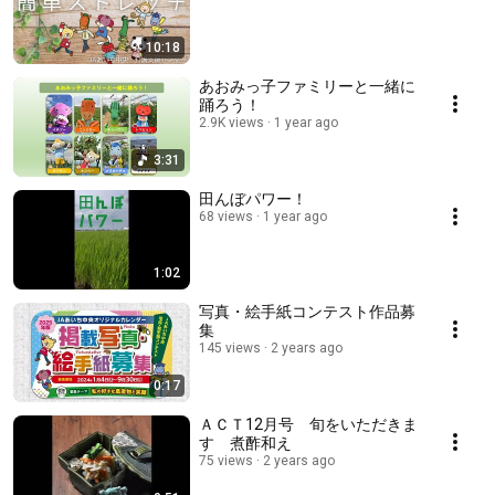
10:18
あおみっ子ファミリーと一緒に
踊ろう！
2.9K views
1 year ago
3:31
田んぼパワー！
68 views
1 year ago
1:02
写真・絵手紙コンテスト作品募
集
145 views
2 years ago
0:17
ＡＣＴ12月号 旬をいただきま
す 煮酢和え
75 views
2 years ago