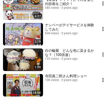
刈谷南をご紹介！
585 views
3 years ago
6:27
ナシベーがデイサービスを体験
してみた
844 views
3 years ago
3:19
白の輪菊 どんな色に染まるか
な？（100倍速）
133 views
3 years ago
1:09
寺田真二郎さん料理ショー
10K views
3 years ago
16:54