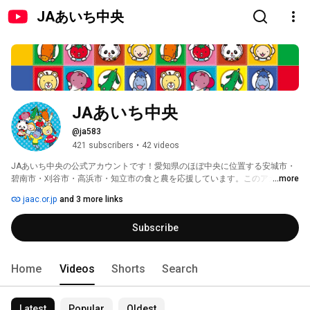
JAあいち中央
JAあいち中央
@ja583
421 subscribers
•
42 videos
JAあいち中央の公式アカウントです！愛知県のほぼ中央に位置する安城市・
碧南市・刈谷市・高浜市・知立市の食と農を応援しています。このアカウン
...more
トでは、食や農業、地域にまつわる情報を発信します。 
jaac.or.jp
and 3 more links
Subscribe
Home
Videos
Shorts
Search
Latest
Popular
Oldest