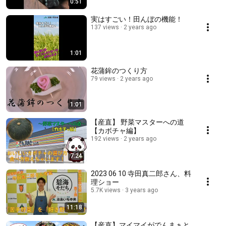
0:51
実はすごい！田んぼの機能！
137 views
2 years ago
1:01
花蒲鉾のつくり方
79 views
2 years ago
1:01
【産直】 野菜マスターへの道
【カボチャ編】
192 views
2 years ago
7:24
2023 06 10 寺田真二郎さん、料
理ショー
5.7K views
3 years ago
11:18
【産直】マイマイがでんまぁと