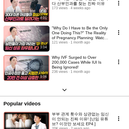
다 산부인과를 찾는 진짜 이유
173 views
4 weeks ago
4:01
"Why Do I Have to Be the Only
One Doing This?" The Reality
of Pregnancy Planning: Watch
This With...
121 views
1 month ago
3:04
Why IVF Surged to Over
200,000 Cases While IUI Is
Being Ignored!
236 views
1 month ago
3:06
Popular videos
부부 관계 횟수와 상관없는 임신
이 안되는 진짜 이유! [난임 유튜
브? 이것만 보세요 EP4.]
20K views
2 years ago