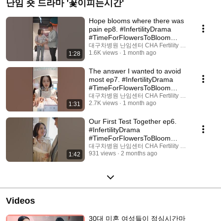
난임 숏 드라마 '꽃이피는시간'
Hope blooms where there was
pain ep8. #InfertilityDrama
#TimeForFlowersToBloom
#ShortFormDrama #s...
대구차병원 난임센터 CHA Fertility Center
1.6K views
1 month ago
1:28
The answer I wanted to avoid
most ep7. #InfertilityDrama
#TimeForFlowersToBloom
#ShortFormDrama #...
대구차병원 난임센터 CHA Fertility Center
2.7K views
1 month ago
1:31
Our First Test Together ep6.
#InfertilityDrama
#TimeForFlowersToBloom
#ShortFormDrama #shorts
대구차병원 난임센터 CHA Fertility Center
931 views
2 months ago
1:42
#dr...
Videos
30대 미혼 여성들이 점심시간마