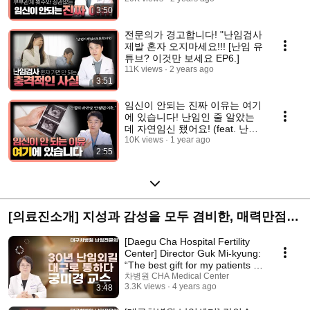
3:50
전문의가 경고합니다! "난임검사
제발 혼자 오지마세요!!! [난임 유
튜브? 이것만 보세요 EP6.]
11K views
2 years ago
3:51
임신이 안되는 진짜 이유는 여기
에 있습니다! 난임인 줄 알았는
데 자연임신 됐어요! (feat. 난임
부부는 꼭 보세요!)
10K views
1 year ago
2:55
[의료진소개] 지성과 감성을 모두 겸비한, 매력만점
대구차 의료진
[Daegu Cha Hospital Fertility
Center] Director Guk Mi-kyung:
“The best gift for my patients is,
f...
차병원 CHA Medical Center
3.3K views
4 years ago
3:48