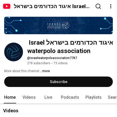
איגוד הכדורמים בישראל Israel
waterpolo association
איגוד הכדורמים בישראל Israel 
waterpolo association
@israelwaterpoloassociation7787
278 subscribers
•
73 videos
More about this channel
...more
Subscribe
Home
Videos
Live
Podcasts
Playlists
Sear
Videos