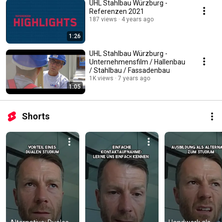
UHL Stahlbau Würzburg -
Referenzen 2021
187 views
4 years ago
1:26
UHL Stahlbau Würzburg -
Unternehmensfilm / Hallenbau
/ Stahlbau / Fassadenbau
1K views
7 years ago
1:05
Shorts