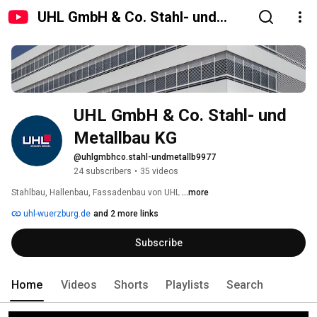
UHL GmbH & Co. Stahl- und
Metallbau KG
UHL GmbH & Co. Stahl- und 
Metallbau KG
@uhlgmbhco.stahl-undmetallb9977
24 subscribers
•
35 videos
Stahlbau, Hallenbau, Fassadenbau von UHL 
...more
uhl-wuerzburg.de
and 2 more links
Subscribe
Home
Videos
Shorts
Playlists
Search