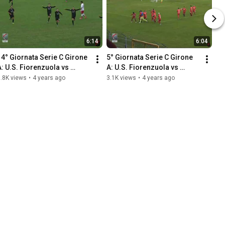
6:14
6:04
14° Giornata Serie C Girone 
5° Giornata Serie C Girone 
A: U.S. Fiorenzuola vs 
A: U.S. Fiorenzuola vs 
Piacenza Calcio 1-1
Seregno Calcio 2-3
.8K views
•
4 years ago
3.1K views
•
4 years ago