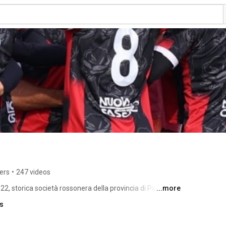
ers
•
247 videos
1922, storica società rossonera della provincia di Piacenza. 
...more
ks