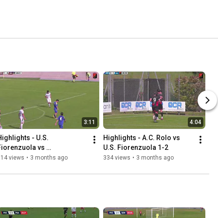
3:11
4:04
ighlights - U.S. 
Highlights - A.C. Rolo vs 
Fiorenzuola vs 
U.S. Fiorenzuola 1-2
Salsomaggiore 3-0
314 views
•
3 months ago
334 views
•
3 months ago