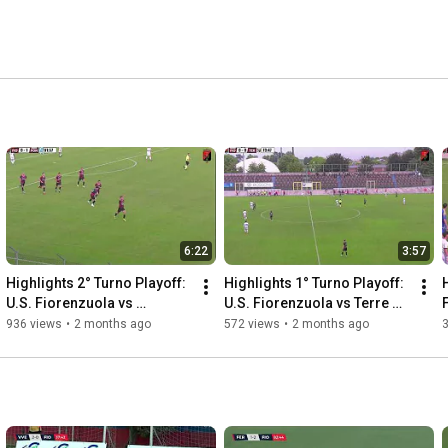
6:22
3:57
Highlights 2° Turno Playoff: 
Highlights 1° Turno Playoff: 
H
U.S. Fiorenzuola vs 
U.S. Fiorenzuola vs Terre di 
Pontenurese 3-1
Castelli 0-0 dts
936 views
•
2 months ago
572 views
•
2 months ago