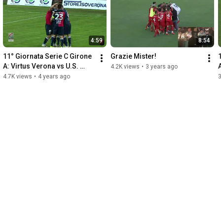
4:59
8:54
11° Giornata Serie C Girone 
Grazie Mister!
A: Virtus Verona vs U.S. 
4.2K views
•
3 years ago
Fiorenzuola 2-1
4.7K views
•
4 years ago
3