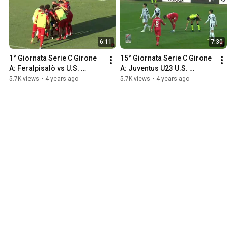
6:11
7:30
1° Giornata Serie C Girone 
15° Giornata Serie C Girone 
A: Feralpisalò vs U.S. 
A: Juventus U23 U.S. 
Fiorenzuola 1-2
Fiorenzuola 2-1
5.7K views
•
4 years ago
5.7K views
•
4 years ago