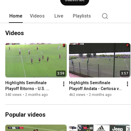
Home
Videos
Live
Playlists
Videos
3:59
3:57
Highlights Semifinale 
Highlights Semifinale 
Playoff Ritorno - U.S. 
Playoff Andata - Certosa vs 
Fiorenzuola vs Certosa 1-2
U.S. Fiorenzuola 1-0
340 views
•
2 months ago
462 views
•
2 months ago
Popular videos