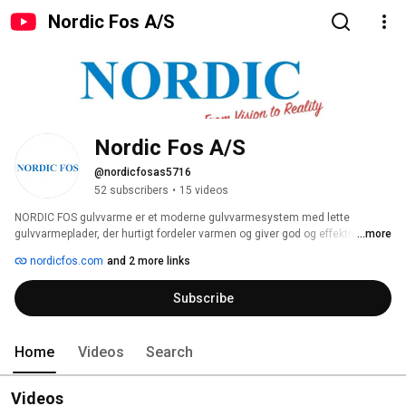
Nordic Fos A/S
Nordic Fos A/S
@nordicfosas5716
52 subscribers
•
15 videos
NORDIC FOS gulvvarme er et moderne gulvvarmesystem med lette 
gulvvarmeplader, der hurtigt fordeler varmen og giver god og effektiv 
...more
opvarmning ved lave fremløbstemperaturer eller ved brug af el. Det er med 
nordicfos.com
and 2 more links
til at reducere energiforbruget og giver bedre indeklima og komfort, mindre 
varmeregning og miljøbelastning. 
Subscribe
Home
Videos
Search
Videos