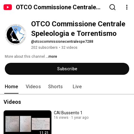
OTCO Commissione Centrale
Speleologia e Torrentismo
OTCO Commissione Centrale 
Speleologia e Torrentismo
@otcocommissionecentralespe7288
202 subscribers
•
32 videos
More about this channel
...more
Subscribe
Home
Videos
Shorts
Live
Videos
CAI Bussento 1
16 views
1 year ago
11:21