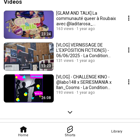
Videos
[GLAM AND TALK] La
communauté queer à Roubaix
avec @laditarosa_
Labo148XIlancooms@Conditio
163 views
1 year ago
23:24
nPublique
[VLOG] VERNISSAGE DE
L’EXPOSITION FICTION(S) -
06/06/2025 - La Condition
Publique Roubaix
131 views
1 year ago
13:23
[VLOG] - CHALLENGE KINO -
@labo148 x SERIESMANIA x
Ilan_Cooms - La Condition
Publique - Roubaix
193 views
1 year ago
26:08
Library
Home
Shorts