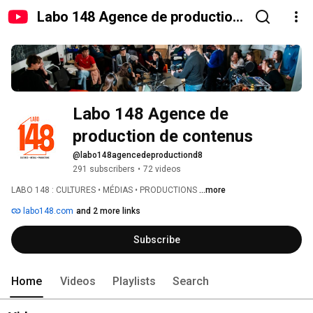
Labo 148 Agence de production
de contenus
Labo 148 Agence de 
production de contenus
@labo148agencedeproductiond8
291 subscribers
•
72 videos
LABO 148 : CULTURES • MÉDIAS • PRODUCTIONS 
...more
labo148.com
and 2 more links
Subscribe
Home
Videos
Playlists
Search