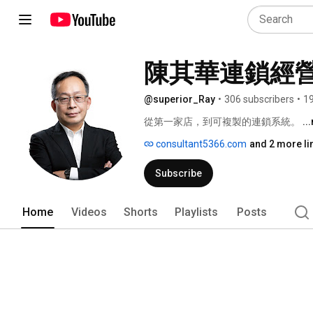
陳其華連鎖經
@superior_Ray
•
306 subscribers
•
19
從第一家店，到可複製的連鎖系統。 
..
consultant5366.com
and 2 more li
Subscribe
Home
Videos
Shorts
Playlists
Posts