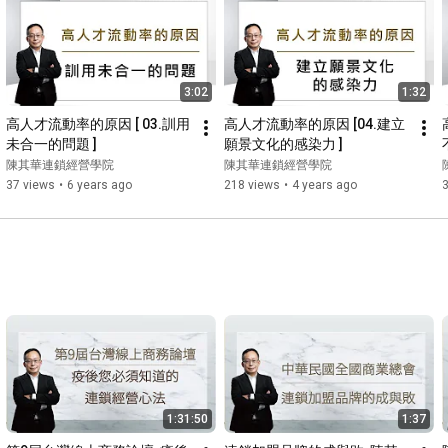
3:02
1:32
高人才流動率的原因 [ 03.訓用
高人才流動率的原因 [04.建立
未合一的問題 ]
願景文化的感染力 ]
陳其華連鎖經營學院
陳其華連鎖經營學院
37 views
•
6 years ago
218 views
•
4 years ago
1:31:50
1:37