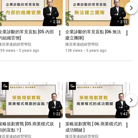
2:24
2:11
企業診斷的常見盲點 [05.內部
企業診斷的常見盲點 [06.無法
的組織官僚]
建立團隊]
陳其華連鎖經營學院
陳其華連鎖經營學院
159 views
•
5 years ago
138 views
•
5 years ago
1:22
1:42
策略規劃實戰 [05.商業模式規
策略規劃實戰 [ 06.商業模式的
劃的盲點？]
成功關鍵 ]
陳其華連鎖經營學院
陳其華連鎖經營學院