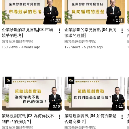
1:37
2:51
企業診斷的常見盲點[03.市場
企業診斷的常見盲點 [04.負向
競爭的思考]
循環的經營]
陳其華連鎖經營學院
陳其華連鎖經營學院
153 views
•
4 years ago
179 views
•
5 years ago
3:10
1:22
策略規劃實戰 [03.為何你找不
策略規劃實戰 [04.如何判斷是
到自己的強項？]
否是商機？]
陳其華連鎖經營學院
陳其華連鎖經營學院