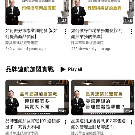
1:32
1:48
如何做好市場業務開發 [5.如
如何做好市場業務開發 [3.行
何提高商品價值]
銷與業務的差異]
陳其華連鎖經營學院
陳其華連鎖經營學院
340 views
•
4 years ago
422 views
•
4 years ago
品牌連鎖加盟實戰
Play all
2:42
2:58
品牌連鎖加盟實戰 [01.連鎖那
品牌連鎖加盟實戰 [02.零售連
麼多，其實大不同]
鎖的管理重點是哪些？]
陳其華連鎖經營學院
陳其華連鎖經營學院