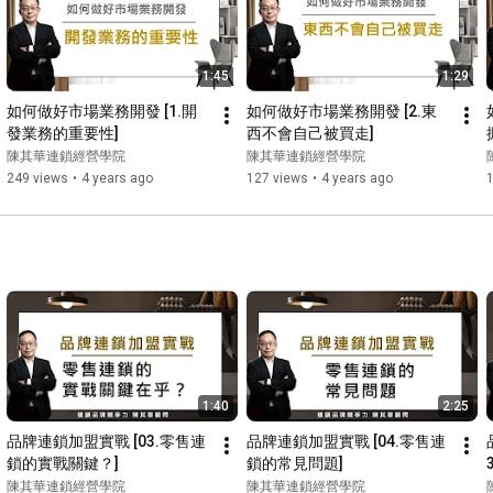
* 現況訪談

* 加盟可行性診斷

* 風險清單

* 90天準備建議

1:45
1:29
如何做好市場業務開發 [1.開
如何做好市場業務開發 [2.東
B.加盟總部建置

發業務的重要性]
西不會自己被買走]
適合：已有直營店、準備招商。

陳其華連鎖經營學院
陳其華連鎖經營學院
交付：

249 views
•
4 years ago
127 views
•
4 years ago
* 加盟制度設計

* 單店模型

* 總部SOP

* 招商流程

* 教育訓練架構

C.多店連鎖營運升級

適合：已有多店但管理失控。

交付：

* 組織分工

* 門店KPI

1:40
2:25
* 督導制度

品牌連鎖加盟實戰 [03.零售連
品牌連鎖加盟實戰 [04.零售連
* 店長管理

鎖的實戰關鍵？]
鎖的常見問題]
* 營運會議制度
陳其華連鎖經營學院
陳其華連鎖經營學院