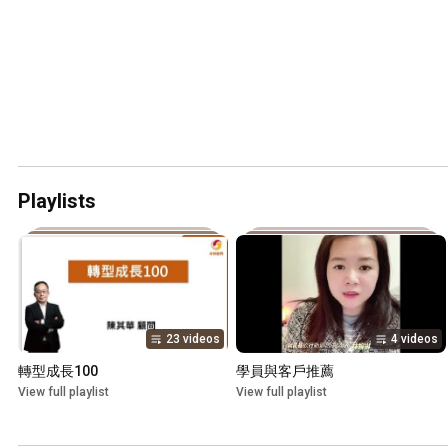
Playlists
23 videos
4 videos
轉型成長100
學員與客戶推薦
View full playlist
View full playlist