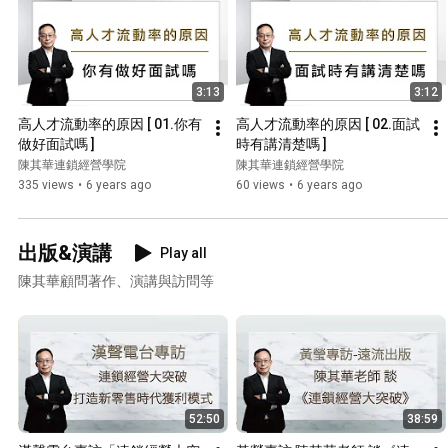
3:13
3:12
高人才流動率的原因 [ 01.你有
高人才流動率的原因 [ 02.面試
做好面試嗎 ]
時有講清楚嗎 ]
陳其華連鎖經營學院
陳其華連鎖經營學院
335 views
•
6 years ago
60 views
•
6 years ago
出版&演講
Play all
陳其華顧問著作、演講與訪問等
52:50
38:59