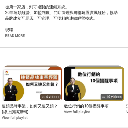
從第一家店，到可複製的連鎖系統。

20年連鎖經營、加盟制度、門店管理與總部建置實戰經驗，協助
品牌建立可展店、可管理、可獲利的連鎖經營模式。

現職

•卓群顧問有限公司 總經理

READ MORE
•台灣連鎖加盟促進協會 顧問

經歷

•LINE台灣 講師與審查委員

•優良加盟總部認證 顧問與委員

•COSTCO好市多會員誌 、流通快訊雜誌 專欄作家

•台北市企管顧問職業工會 副理事長

•中華民國全國商業總會 品牌創新加速中心 品牌長

•中國生產力中心 流通經營顧問師班 講師

•中華民國企業經營管理顧問協會 秘書長

4 videos
10 videos
•數位科技公司 副總、俱樂部門市經理、品牌代理公司 管理部主
管

連鎖品牌事業，如何又連又鎖？ 
數位行銷的10個提醒事項
(線上演講剪輯)
View full playlist
V
學歷

View full playlist
•台北大學MBA

•華梵大學工管系
