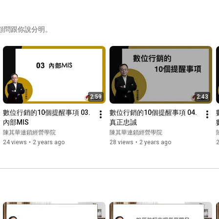
證照

•經濟部中小企業處  經營管理顧問師

顧問跟你說分明。
•CPC中國生產力中心 電子化顧問師

•美國NLP學院認證 NLP高階執行師與專業執行師 

•美國NGH認證 國際催眠

--------------------------------------------------------------------------------
---------------

陳其華連鎖經營學院  
https://www.consultant5366.com/
洽詢顧問診斷：
https://line.me/R/ti/p/%40ocn1788a
2:59
2:43
追蹤第一手消息：
https://lin.ee/94BVue8
數位行銷的10個提醒事項 03.
數位行銷的10個提醒事項 04.
--------------------------------------------------------------------------------
內部MIS
真正忠誠
---------------

陳其華連鎖經營學院
陳其華連鎖經營學院
出版著作：

24 views
•
2 years ago
28 views
•
2 years ago
(1.)
#跟連鎖經營顧問
#學開店創業
 : 
https://reurl.cc/1YyEQD
(2.)
#品牌成長的7道修煉
 : 
https://reurl.cc/NrVg69
(3.)
#連鎖經營大突破
 : 
https://reurl.cc/eE1g9Q
輔導服務方案:

A.加盟前診斷

適合：想開放加盟但不確定準備好的品牌。

交付：
