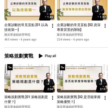
1:45
1:37
企業診斷的常見盲點 [01.以為
企業診斷的常見盲點 [02.資深
技術第一]
專業背景的限制]
陳其華連鎖經營學院
陳其華連鎖經營學院
463 views
•
6 years ago
224 views
•
6 years ago
策略規劃實戰
Play all
2:04
2:15
策略規劃實戰 [01.策略規劃是
策略規劃實戰 [02.是否能掌握
什麼？]
策略優勢？]
陳其華連鎖經營學院
陳其華連鎖經營學院