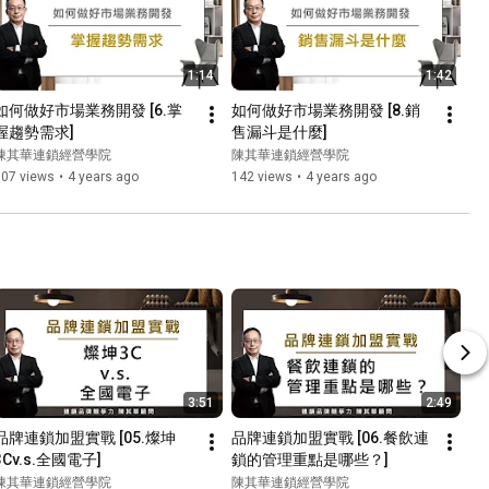
1:14
1:42
如何做好市場業務開發 [6.掌
如何做好市場業務開發 [8.銷
握趨勢需求]
售漏斗是什麼]
陳其華連鎖經營學院
陳其華連鎖經營學院
107 views
•
4 years ago
142 views
•
4 years ago
3:51
2:49
品牌連鎖加盟實戰 [05.燦坤
品牌連鎖加盟實戰 [06.餐飲連
3Cv.s.全國電子]
鎖的管理重點是哪些？]
陳其華連鎖經營學院
陳其華連鎖經營學院