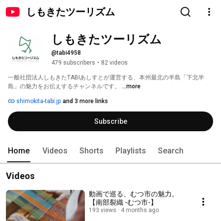
しもきたツーリズム
しもきたツーリズム
@tabi4958
479 subscribers
•
82 videos
一般社団法人しもきたTABIあしすとが運営する、本州最北の半島「下北半
島」の魅力をお伝えするチャンネルです。 
...more
shimokita-tabi.jp
and 3 more links
Subscribe
Home
Videos
Shorts
Playlists
Search
Videos
動画で巡る、むつ市の魅力。
【南部裂織 -むつ市-】
193 views
4 months ago