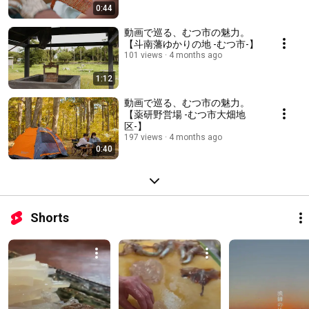
0:44
動画で巡る、むつ市の魅力。
【斗南藩ゆかりの地 -むつ市-】
101 views
4 months ago
1:12
動画で巡る、むつ市の魅力。
【薬研野営場 -むつ市大畑地
区-】
197 views
4 months ago
0:40
Shorts