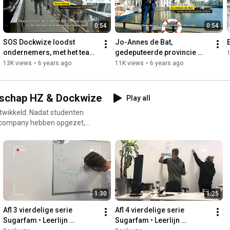
0:54
0:54
SOS Dockwize loodst 
Jo-Annes de Bat, 
ondernemers, met het team 
gedeputeerde provincie 
1
van experts, door de storm! 
Zeeland roept ondernemers 
13K views
•
6 years ago
11K views
•
6 years ago
• Imro legt het uit
op voor SOS Dockwize! 
Meld je aan!
rschap HZ & Dockwize
Play all
wikkeld. Nadat studenten
t company hebben opgezet,
lgen. Tijdens deze minor
g. HZ-studenten
emersdromen waar en namen
garFam
ize.nl/minor-ondernemen en
1:30
1:25
Afl 3 vierdelige serie 
Afl 4 vierdelige serie 
Sugarfam • Leerlijn 
Sugarfam • Leerlijn 