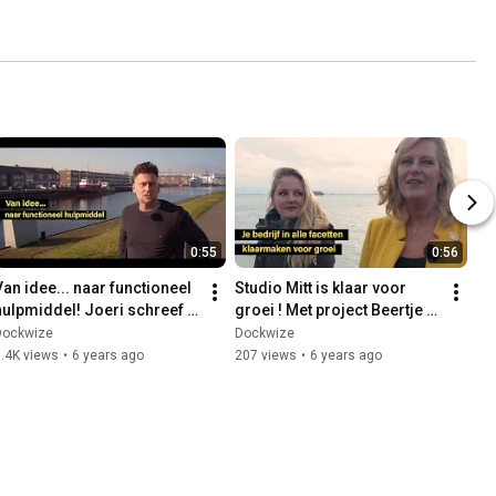
0:55
0:56
Van idee... naar functioneel 
Studio Mitt is klaar voor 
hulpmiddel! Joeri schreef 
groei ! Met project Beertje 
een concreet en 
Oso deden zij mee aan het 
Dockwize
Dockwize
onderbouwd 
Acceleratorprogramma
.4K views
•
6 years ago
207 views
•
6 years ago
ondernemingsplan!