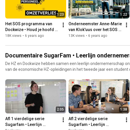
1:23
1:22
Het SOS programma van 
Onderneemster Anne-Marie 
Dockwize • Houd je hoofd 
van Klok'uus over het SOS 
boven water als 
programma van Dockwize • 
18K views
•
6 years ago
13K views
•
6 years ago
ondernemer! Tijdens én na 
Meld je ook aan!
de crisis.
Documentaire SugarFam • Leerlijn onderneme
De HZ en Dockwize hebben samen een leerlijn ondernemerschap ont
van de economische HZ-opleidingen in het tweede jaar een studen
kunnen ze in het derde jaar de minor Innovative Entrepreneurship vo
krijgen studenten de kans om een kickstart te geven aan een eigen ondernemin
van (voormalig) student company SugarFam maakten hun ondern
deel aan de minor. Hun ervaringen zijn vastgelegd in een vierdelige serie. Wil jij als net Su
ook tijdens je studie werken aan je eigen bedrijf? Check dan dockw
start met ondernemen!
2:05
1:38
Afl 1 vierdelige serie 
Afl 2 vierdelige serie 
Sugarfam • Leerlijn 
Sugarfam • Leerlijn 