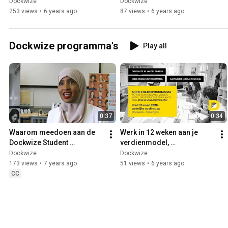
ondernemerschap HZ & 
ondernemerschap HZ & 
Dockwize
Dockwize
Dockwize
Dockwize
253 views
•
6 years ago
87 views
•
6 years ago
Dockwize programma's
Play all
0:37
0:34
Waarom meedoen aan de 
Werk in 12 weken aan je 
Dockwize Student 
verdienmodel, 
Bootcamp of minor?
groeistrategie, opschaling 
Dockwize
Dockwize
en financiering • 
173 views
•
7 years ago
51 views
•
6 years ago
Accelerator
CC