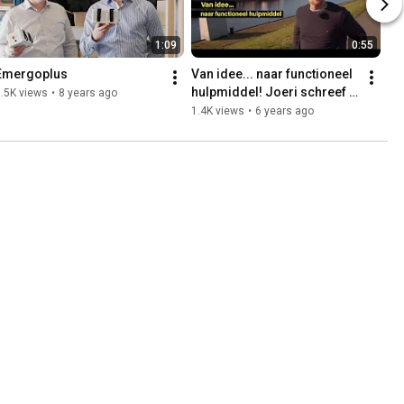
1:09
0:55
Emergoplus
Van idee... naar functioneel 
hulpmiddel! Joeri schreef 
.5K views
•
8 years ago
een concreet en 
1.4K views
•
6 years ago
onderbouwd 
ondernemingsplan!