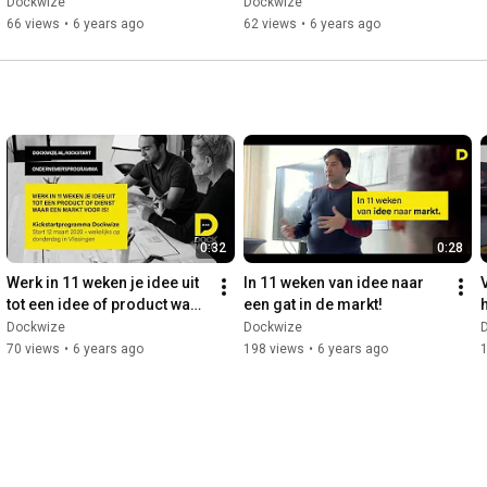
ondernemerschap HZ & 
ondernemerschap HZ & 
Dockwize
Dockwize
Dockwize
Dockwize
66 views
•
6 years ago
62 views
•
6 years ago
0:32
0:28
Werk in 11 weken je idee uit 
In 11 weken van idee naar 
tot een idee of product waar 
een gat in de markt!
een markt voor is! • 
Dockwize
Dockwize
Kickstartprogramma
70 views
•
6 years ago
198 views
•
6 years ago
1