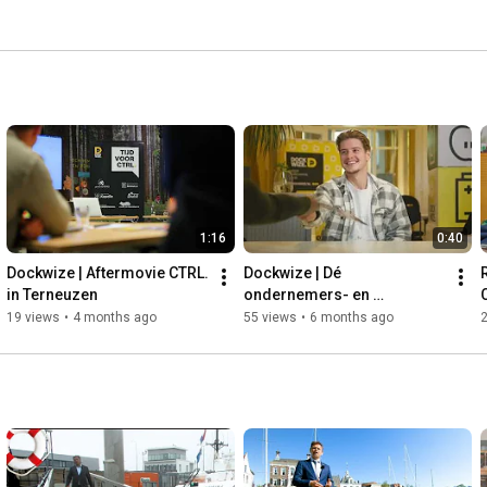
1:16
0:40
Dockwize | Aftermovie CTRL. 
Dockwize | Dé 
in Terneuzen
ondernemers- en 
innovatiehub van Zeeland
19 views
•
4 months ago
55 views
•
6 months ago