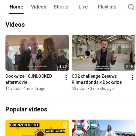
Home
Videos
Shorts
Live
Playlists
Videos
1:30
0:46
Dockwize 16UNLOCKED 
CO2 challenge Zeeuws 
aftermovie
Klimaatfonds x Dockwize
10 views
•
1 month ago
50 views
•
3 months ago
Popular videos