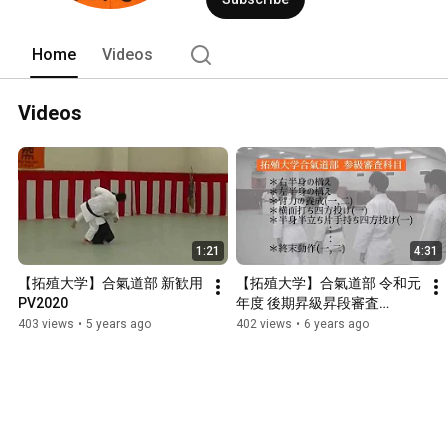
Home
Videos
Videos
1:21
4:31
【拓殖大学】合氣道部 新歓用
【拓殖大学】合氣道部 令和元
PV2020
年度 後期昇級昇段審査
(2019/12/15)
403 views
•
5 years ago
402 views
•
6 years ago