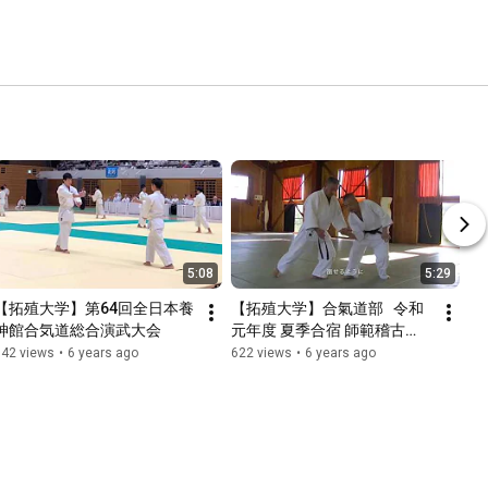
5:08
5:29
【拓殖大学】第64回全日本養
【拓殖大学】合氣道部   令和
神館合気道総合演武大会
元年度 夏季合宿 師範稽古
(2019/9/7)
842 views
•
6 years ago
622 views
•
6 years ago