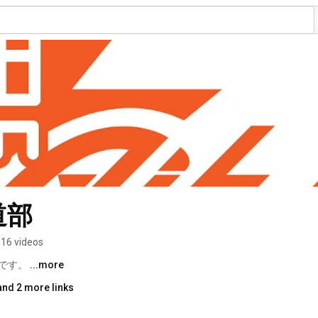
道部
16 videos
です。 
...more
and 2 more links