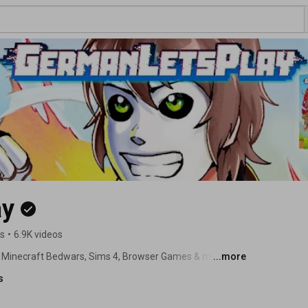
ay
rs
•
6.9K videos
O, Minecraft Bedwars, Sims 4, Browser Games & mehr 
...more
s