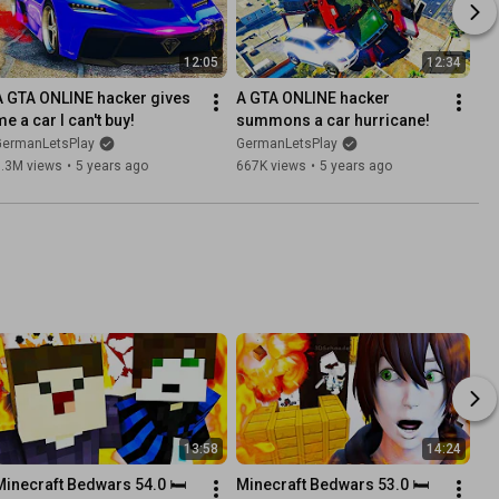
12:05
12:34
A GTA ONLINE hacker gives 
A GTA ONLINE hacker 
me a car I can't buy!
summons a car hurricane!
GermanLetsPlay
GermanLetsPlay
1.3M views
•
5 years ago
667K views
•
5 years ago
13:58
14:24
Minecraft Bedwars 54.0 🛏️
Minecraft Bedwars 53.0 🛏️ 