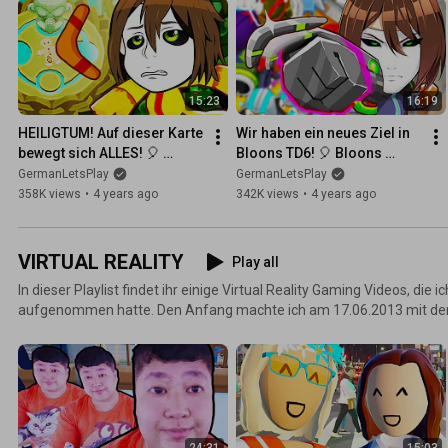
15:23
16:19
HEILIGTUM! Auf dieser Karte 
Wir haben ein neues Ziel in 
bewegt sich ALLES! 🎈 
Bloons TD6! 🎈 Bloons 
Bloons Tower Defense 6
Tower Defense 6
GermanLetsPlay
GermanLetsPlay
358K views
•
4 years ago
342K views
•
4 years ago
VIRTUAL REALITY
Play all
In dieser Playlist findet ihr einige Virtual Reality Gaming Videos, die i
aufgenommen hatte. Den Anfang machte ich am 17.06.2013 mit der
(Development Kit 1).
24:31
15:03