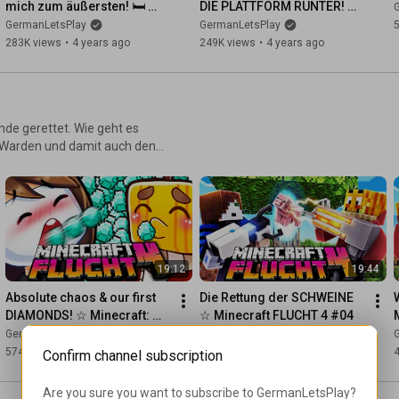
mich zum äußersten! 🛏️ 
DIE PLATTFORM RUNTER! 🛏️ 
Minecraft: Bedwars
Minecraft: Bedwars
GermanLetsPlay
GermanLetsPlay
283K views
•
4 years ago
249K views
•
4 years ago
nde gerettet. Wie geht es
n Warden und damit auch den
19:12
19:44
Absolute chaos & our first 
Die Rettung der SCHWEINE 
DIAMONDS! ☆ Minecraft: 
☆ Minecraft FLUCHT 4 #04
Escape 4 #03
GermanLetsPlay
Paluten
574K views
•
3 years ago
506K views
•
3 years ago
Confirm channel subscription
Are you sure you want to subscribe to 
GermanLetsPlay
?