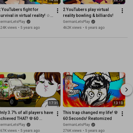
2 YouTubers fight for 
2 YouTubers play virtual 
urvival in virtual reality! ☆ 
reality bowling & billiards!
Out of Ammo
GermanLetsPlay
GermanLetsPlay
424K views
•
5 years ago
462K views
•
6 years ago
17:31
13:10
Only 3.7% of all players have 
This trap changed my life! ☢️ 
achieved THAT! ☢️ 60 
60 Seconds! Reatomized
Seconds! Reatomized
GermanLetsPlay
GermanLetsPlay
667K views
•
5 years ago
276K views
•
5 years ago