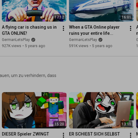
erdem lassen sich im Editor
eplay
17:12
16:01
A flying car is chasing us in 
When a GTA Online player 
GTA ONLINE!
ruins your entire life...
GermanLetsPlay
GermanLetsPlay
927K views
•
5 years ago
591K views
•
5 years ago
auen, um zu verhindern, dass
15:20
13:11
DIESER Spieler ZWINGT 
ER SCHIEßT SICH SELBST 