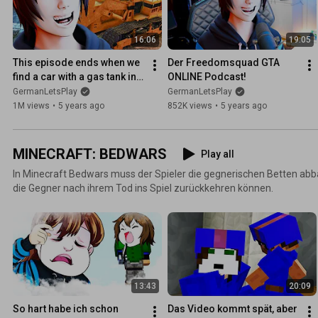
das er in Fahrzeuge, Wohnungen, Waffen usw. investieren kann. Auß
Missionen selbst gestalten und anderen Spielern zur Verfügung stellen. Ein GTA Online Gam
16:06
19:05
| Lets Play mit GermanLetsPlay und freunden.
This episode ends when we 
Der Freedomsquad GTA 
find a car with a gas tank in 
ONLINE Podcast!
GTA ONLINE... not.
GermanLetsPlay
GermanLetsPlay
1M views
•
5 years ago
852K views
•
5 years ago
MINECRAFT: BEDWARS
Play all
In Minecraft Bedwars muss der Spieler die gegnerischen Betten abb
die Gegner nach ihrem Tod ins Spiel zurückkehren können.
13:43
20:09
So hart habe ich schon 
Das Video kommt spät, aber 