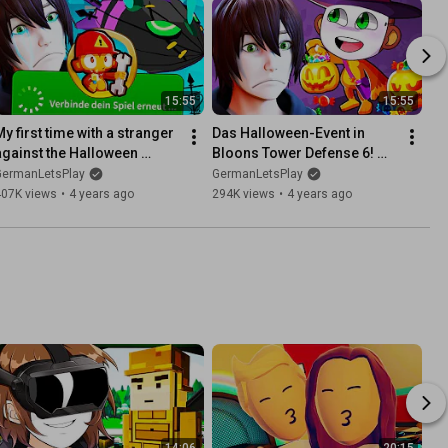
15:55
15:55
y first time with a stranger 
Das Halloween-Event in 
against the Halloween 
Bloons Tower Defense 6! 🎈 
BOSS! 🎈 Bloons Tower 
Bloons Tower Defense 6
GermanLetsPlay
GermanLetsPlay
Defense 6
407K views
•
4 years ago
294K views
•
4 years ago
14:06
20:15