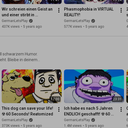
Wir schreien einen Geist an 
Phasmophobia in VIRTUAL 
und einer stirbt in 
REALITY!
s
Phasmophobia VR!
GermanLetsPlay
GermanLetsPlay
437K views
•
5 years ago
577K views
•
5 years ago
oll schwarzem Humor.
ht. Bleibe in deinem
Essen und jage mutierte
17:00
23:31
This dog can save your life! 
Ich habe es nach 5 Jahren 
☢️ 60 Seconds! Reatomized
ENDLICH geschafft! ☢️ 60 
Seconds! Reatomized
GermanLetsPlay
GermanLetsPlay
373K views
•
5 years ago
1.4M views
•
5 years ago