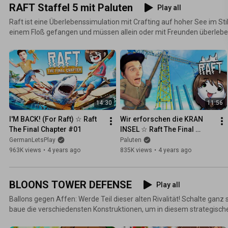
RAFT Staffel 5 mit Paluten
Play all
Raft ist eine Überlebenssimulation mit Crafting auf hoher See im Sti
einem Floß gefangen und müssen allein oder mit Freunden überlebe
sammeln und tauchen, um unser Floß immer weiter zu verbessern u
müssen wir Hunger und Durst im Auge behalten und uns vor Meeresr
nehmen. Immerhin können wir auch Waffen bauen und uns verteidigen. Raft THE FINAL CH
mit Paluten & GermanLetsPlay.
14:30
11:56
I'M BACK! (For Raft) ☆ Raft 
Wir erforschen die KRAN 
The Final Chapter #01
INSEL ☆ Raft The Final 
Chapter #02
GermanLetsPlay
Paluten
963K views
•
4 years ago
835K views
•
4 years ago
BLOONS TOWER DEFENSE
Play all
Ballons gegen Affen: Werde Teil dieser alten Rivalität! Schalte ganz 
baue die verschiedensten Konstruktionen, um in diesem strategische
spannenden Leveln die Ballons zu zerstören.