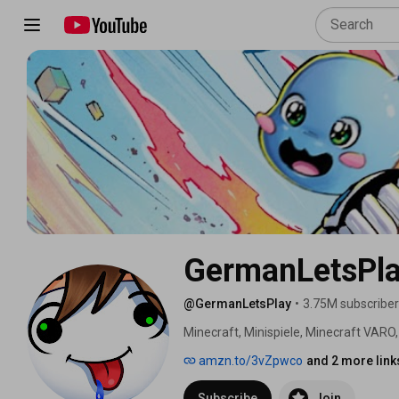
GermanLetsPl
@GermanLetsPlay
•
3.75M subscribe
Minecraft, Minispiele, Minecraft VAR
amzn.to/3vZpwco
and 2 more link
Subscribe
Join