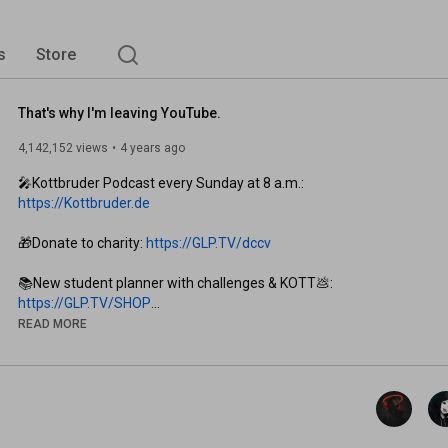
s
Store
That's why I'm leaving YouTube.
4,142,152 views
4 years ago
🎤Kottbruder Podcast every Sunday at 8 a.m.: 
https://Kottbruder.de
🎁Donate to charity: 
https://GLP.TV/dccv
📚New student planner with challenges & KOTT💩: 
https://GLP.TV/SHOP
Many thanks also to @pigeondeaf for his cool animations!

READ MORE
Sources:

Q1 - 
https://www.apotheken-umschau.de/kran...
Q2 - 
https://www.ced-trotzdem-ich.de/vergl...
Q3 - 
https://www.usz.ch/kranken/psc/