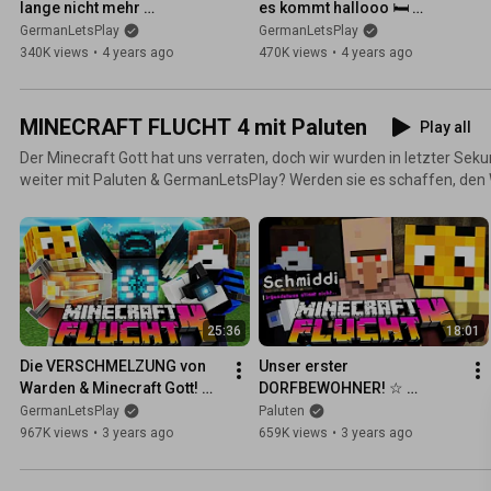
lange nicht mehr 
es kommt hallooo 🛏️ 
abgezittert! 🛏️ Minecraft: 
Minecraft: Bedwars
GermanLetsPlay
GermanLetsPlay
Bedwars
340K views
•
4 years ago
470K views
•
4 years ago
MINECRAFT FLUCHT 4 mit Paluten
Play all
Der Minecraft Gott hat uns verraten, doch wir wurden in letzter Seku
weiter mit Paluten & GermanLetsPlay? Werden sie es schaffen, de
Minecraft Gott zu besiegen?
25:36
18:01
Die VERSCHMELZUNG von 
Unser erster 
Warden & Minecraft Gott! ☆ 
DORFBEWOHNER! ☆ 
Minecraft: Flucht 4 #01
Minecraft FLUCHT 4 #02
GermanLetsPlay
Paluten
967K views
•
3 years ago
659K views
•
3 years ago