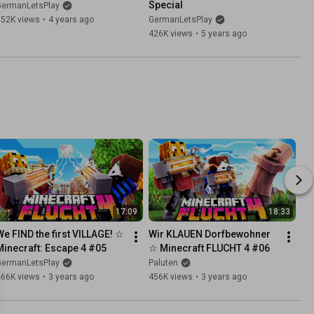
Special
GermanLetsPlay
552K views
•
4 years ago
GermanLetsPlay
426K views
•
5 years ago
17:09
18:33
We FIND the first VILLAGE! ☆ 
Wir KLAUEN Dorfbewohner 
Minecraft: Escape 4 #05
☆ Minecraft FLUCHT 4 #06
GermanLetsPlay
Paluten
466K views
•
3 years ago
456K views
•
3 years ago