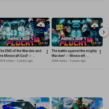
16:20
16:14
The END of the Warden and 
The battle against the mighty 
the Minecraft God! ☆ 
Warden! ☆ Minecraft: 
Minecraft: Escape 4 #45
Escape 4 #43
687K views
•
3 years ago
336K views
•
3 years ago