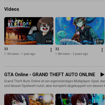
Videos
0:04
0:04
33
32
1.1M views
•
1 year ago
1.3M views
•
2 years ago
GTA Online - GRAND THEFT AUTO ONLINE
Grand Theft Auto Online ist ein eigenständiges Multiplayer-Spiel, da
und dessen Spielwelt nutzt, aber komplett abgekoppelt von dessen 
und dem Umland Blaine County kann der Spieler mit bis zu 15 Mitsp
Rennen bestreiten (mit Autos, Booten, Flugzeugen) oder Freizeitaktiv
Fallschirmspringen nachgehen. Die Spielfigur lässt sich komplett sel
der Zeit durch Skillpunkte aufwerten. Über Heists und andere Überfäll