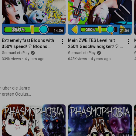
14:36
21:56
Extremely fast Bloons with 
Mein ZWEITES Level mit 
M
350% speed! 🎈 Bloons 
250% Geschwindigkeit! 🎈 
Tower Defense 6
Bloons Tower Defense 6
GermanLetsPlay
GermanLetsPlay
339K views
•
4 years ago
642K views
•
4 years ago
ch über die Jahre
 ersten Oculus
11:41
13:24