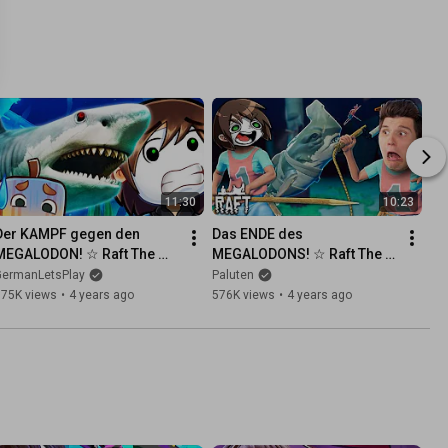
11:30
10:23
Der KAMPF gegen den 
Das ENDE des 
MEGALODON! ☆ Raft The 
MEGALODONS! ☆ Raft The 
Final Chapter #05
Final Chapter #06
GermanLetsPlay
Paluten
575K views
•
4 years ago
576K views
•
4 years ago