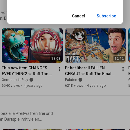
l von Subnautica. Wir sind auf
Cancel
Subscribe
n. Dazu müssen wir Treibgut
nd auszubauen. Gleichzeitig
äubern wie Haien in Acht
APTER
13:03
12:42
This new item CHANGES 
Er hat überall FALLEN 
EVERYTHING! ☆ Raft The 
GEBAUT ☆ Raft The Final 
Final Chapter #03
Chapter #04
GermanLetsPlay
Paluten
654K views
•
4 years ago
621K views
•
4 years ago
spezielle Pfeilwaffen frei und
n Dartspiel mit vielen