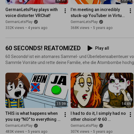
GermanLetsPlay plays with 
I’m meeting an incredibly 
voice distorter VRChat!
stuck-up YouTuber in Virtual 
Reality!
GermanLetsPlay
GermanLetsPlay
332K views
•
4 years ago
368K views
•
5 years ago
60 SECONDS! REATOMIZED
Play all
60 Seconds! ist ein atomares Sammel- und Überlebensabenteuer v
Sammle Vorräte und rette deine Familie, ehe die Atombombe hochge
Atombunker am Leben. Triff schwierige Entscheidungen, rationiere 
Kakerlaken.
15:39
14:49
THIS is what happens when 
I had to do it, I simply had no 
you say "NO" to everything in 
other choice! ☢️ 60 
60 seconds! ☢️ 60 Seconds! 
Seconds! Reatomized
GermanLetsPlay
GermanLetsPlay
Reatomized
483K views
•
5 years ago
307K views
•
5 years ago