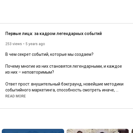
Первые лица: за кадром легендарных событий
253 views
5 years ago
В чем секрет событий, которые мы создаем?

Почему многие из них становятся легендарными, и каждое 
из них – неповторимым?

Ответ прост: внушительный бэкграунд, новейшие методики 
событийного маркетинга, способность смотреть иначе, 
чувствовать и создавать эмоции.

READ MORE
И главное – люди!

Команда, в которой каждый – фанат своего дела.

Сообщество, в котором каждый профессионал работает на 
бескомпромиссный результат.
