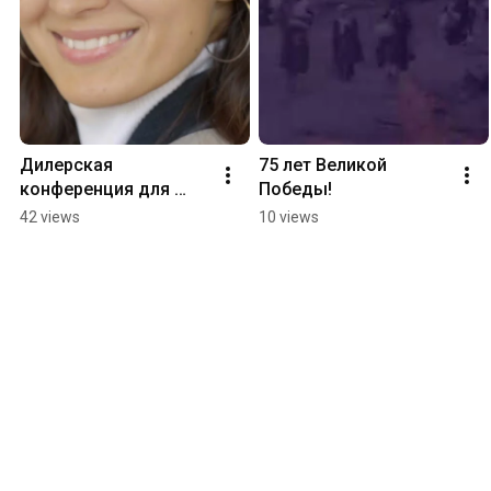
Дилерская 
75 лет Великой 
конференция для 
Победы!
компании KUHN
42 views
10 views