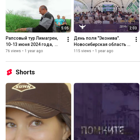
5:05
2:03
Рапсовый тур Лимагрен, 
День поля "Эконива". 
10-13 июня 2024 года,  
Новосибирская область - 
Республика Беларусь.
1 августа 2024.
76 views
•
1 year ago
115 views
•
1 year ago
Shorts