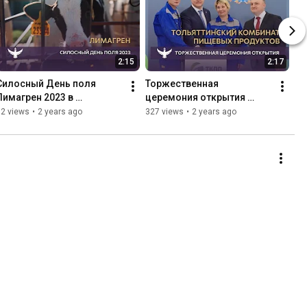
2:15
2:17
Силосный День поля 
Торжественная 
Лимагрен 2023 в 
церемония открытия 
Ярославской области
Тольяттинского 
72 views
•
2 years ago
327 views
•
2 years ago
комбината пищевых 
продуктов (ТКПП) 2023