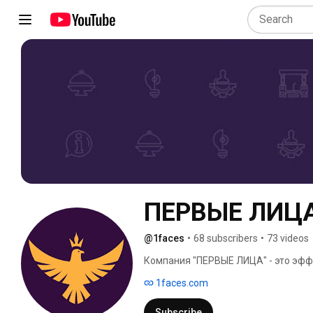
ПЕРВЫЕ ЛИЦА 
@1faces
•
68 subscribers
•
73 videos
Компания "ПЕРВЫЕ ЛИЦА" - это эфф
задач. 
1faces.com
Subscribe