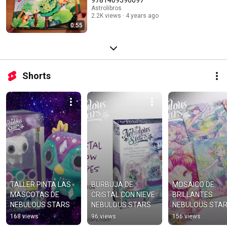
Astrolibros
2.2K views
4 years ago
0:55
Shorts
TALLER PINTA LAS 
BURBUJA DE 
MOSAICO DE 
MASCOTAS DE 
CRISTAL CON NIEVE 
BRILLANTES 
NEBULOUS STARS
NEBULOUS STARS
NEBULOUS STA
168 views
96 views
156 views