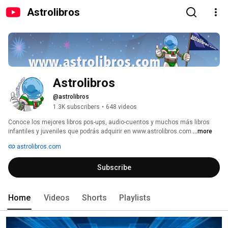
Astrolibros
Astrolibros
@astrolibros
1.3K subscribers
•
648 videos
Conoce los mejores libros pos-ups, audio-cuentos y muchos más libros 
infantiles y juveniles que podrás adquirir en www.astrolibros.com 
...more
astrolibros.com
Subscribe
Home
Videos
Shorts
Playlists