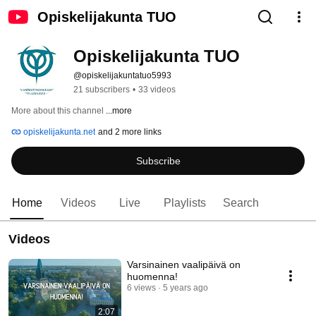
Opiskelijakunta TUO
Opiskelijakunta TUO
@opiskelijakuntatuo5993
21 subscribers
•
33 videos
More about this channel
...more
opiskelijakunta.net
and 2 more links
Subscribe
Home
Videos
Live
Playlists
Search
Videos
Varsinainen vaalipäivä on
huomenna!
6 views
5 years ago
2:07