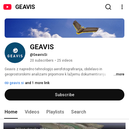
GEAVIS
GEAVIS
@GeavisSi
20 subscribers
•
25 videos
Geavis z napredno tehnologijo aerofotografiranja, obdelavo in 
geoprostorskimi analizami pripomore k lažjemu dokumentiranju 
...more
prostorskega stanja, upravljanju prostora in infrastrukture ter načrtovanju 
geavis.si
and 1 more link
posegov v prostor. Naša ponudba obsega geoprostorske storitve, od 
zajema aerofotografij do vizualizacije in prezentacije prostora, terena ali 
Subscribe
objektov. Pri tem uporabljamo najnovejšo tehnologijo malih brezpilotnih 
letal in profesionalne algoritme ter se opiramo na dolgoletne izkušnje s 
področja fotogrametrije. 
Home
Videos
Playlists
Search