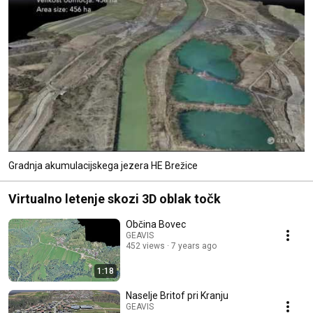
Gradnja akumulacijskega jezera HE Brežice
Virtualno letenje skozi 3D oblak točk
Občina Bovec
GEAVIS
452 views
7 years ago
1:18
Naselje Britof pri Kranju
GEAVIS