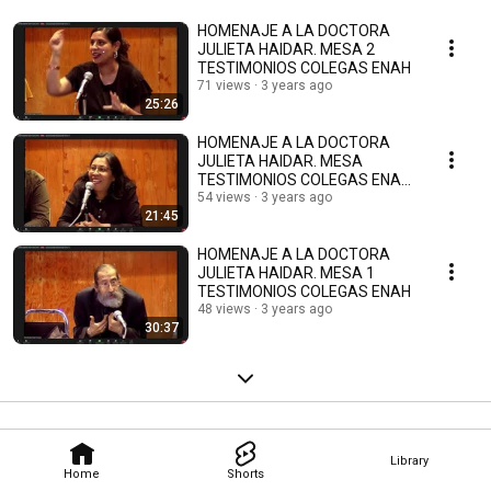
HOMENAJE A LA DOCTORA
JULIETA HAIDAR. MESA 2
TESTIMONIOS COLEGAS ENAH
71 views
3 years ago
25:26
HOMENAJE A LA DOCTORA
JULIETA HAIDAR. MESA
TESTIMONIOS COLEGAS ENAH
/ UAM
54 views
3 years ago
21:45
HOMENAJE A LA DOCTORA
JULIETA HAIDAR. MESA 1
TESTIMONIOS COLEGAS ENAH
48 views
3 years ago
30:37
Library
Home
Shorts