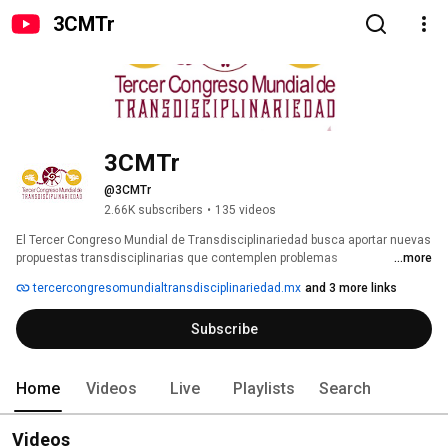
3CMTr
3CMTr
@3CMTr
2.66K subscribers
•
135 videos
El Tercer Congreso Mundial de Transdisciplinariedad busca aportar nuevas 
propuestas transdisciplinarias que contemplen problemas 
...more
epistemológicos, ontológicos, metodológicos, así como debatir y 
tercercongresomundialtransdisciplinariedad.mx
and 3 more links
profundizar en problemas teórico-metodológicos. 
Subscribe
Home
Videos
Live
Playlists
Search
Videos