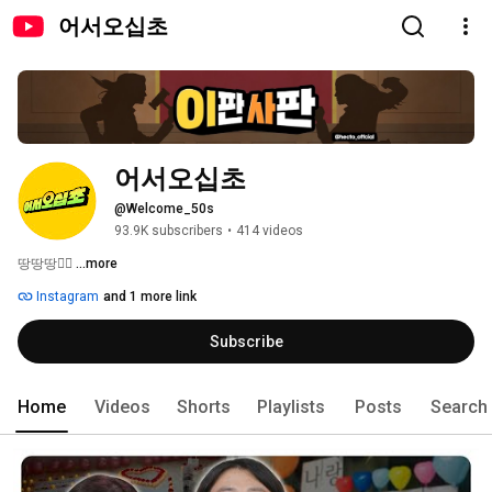
어서오십초
어서오십초
@Welcome_50s
93.9K subscribers
•
414 videos
땅땅땅🧑‍⚖️ 
...more
Instagram
and 1 more link
Subscribe
Home
Videos
Shorts
Playlists
Posts
Search