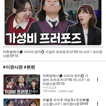
자취방에서🏠 다이아 반지💍 가성비 프러포즈다! VS 아니다!ㅣ⚖이판
사판 EP.10
#이판사판 #본편
자취방에서🏠 다이아 반지💍 가
성비 프러포즈다! VS 아니다!ㅣ⚖
이판사판 EP.10
어서오십초
72K views
2 years ago
14:51
💢불효 자식💢 게임 BJ 친오빠를
고소합니다!ㅣ⚖이판사판 EP.09