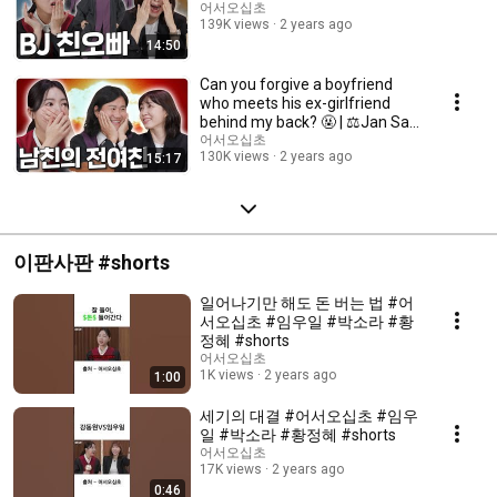
어서오십초
139K views
2 years ago
14:50
Can you forgive a boyfriend
who meets his ex-girlfriend
behind my back? 🤬 | ⚖Jan Sa
Pan EP.08
어서오십초
130K views
2 years ago
15:17
이판사판 #shorts
일어나기만 해도 돈 버는 법 #어
서오십초 #임우일 #박소라 #황
정혜 #shorts
어서오십초
1K views
2 years ago
1:00
세기의 대결 #어서오십초 #임우
일 #박소라 #황정혜 #shorts
어서오십초
17K views
2 years ago
0:46