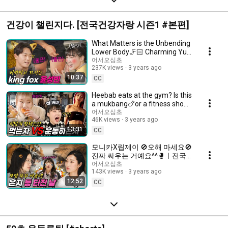
건강이 챌린지다. [전국건강자랑 시즌1 #본편]
What Matters is the Unbending
Lower Body🦵🏻 Charming Yun
Sung-Bin | National Health
어서오십초
237K views
3 years ago
Contest EP.08
10:37
CC
Heebab eats at the gym? Is this
a mukbang🍗or a fitness show?
🏋ㅣNational Health Contest
어서오십초
46K views
3 years ago
EP.07
13:31
CC
모니카X립제이 🚫오해 마세요🚫
진짜 싸우는 거예요^^🥊ㅣ전국건
강자랑 EP.06
어서오십초
143K views
3 years ago
12:52
CC