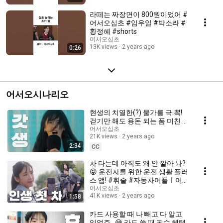
라떼는 짜장면이 800원이었어 #
어서오십초 #임우일 #박소라 #
황정혜 #shorts
어서오십초
13K views
2 years ago
0:26
어서오시나리오
현생의 치열한(?) 물가를 극.뽁!
걷기만 해도 용돈 되는 폼 미친 #
앱테크 #발로소득 ㅣ어서오시나
어서오십초
21K views
2 years ago
리오 EP.01
2:34
CC
차 타는데 아직도 왜 안 깔아 놔?
😝 운전자를 위한 운전 생활 플러
스 앱! #휘슬 #자동차어플ㅣ어서
오시나리오 EP.02
어서오십초
41K views
2 years ago
1:58
카드 사용할 때 나 빼고 다 알고
있었쥬...😅 카드 쓸 때 필수 혜택