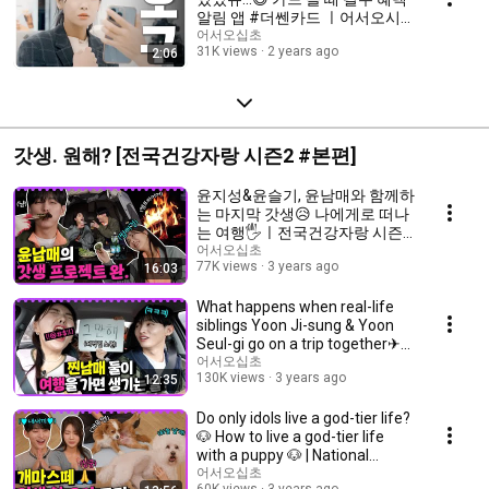
알림 앱 #더쎈카드 ㅣ어서오시
나리오 EP.03
어서오십초
31K views
2 years ago
2:06
갓생. 원해? [전국건강자랑 시즌2 #본편]
윤지성&윤슬기, 윤남매와 함께하
는 마지막 갓생😥 나에게로 떠나
는 여행🖐ㅣ전국건강자랑 시즌2
EP.08
어서오십초
77K views
3 years ago
16:03
What happens when real-life
siblings Yoon Ji-sung & Yoon
Seul-gi go on a trip together✈
👩🏻‍🤝‍🧑🏻 | ...
어서오십초
130K views
3 years ago
12:35
Do only idols live a god-tier life?
🐶 How to live a god-tier life
with a puppy 🐶 | National
Healt...
어서오십초
60K views
3 years ago