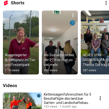
Shorts
Ausgelagerter 
Als Sozialdienst bei 
NEUES VOM 
Arbeitsplatz im Tier- 
der PTH ist man so 
GRÜNEN SOFA 💚 
und Freizeitpark 
viel mehr.
Thema: Die trag.b
Ostrittrum
stellt sich vor.
1.1K views
431 views
287 views
Videos
Kettensägenführerschein für 5
Beschäftigte des land.bar
Garten- und Landschaftsbau
des proTeam
153 views
1 month ago