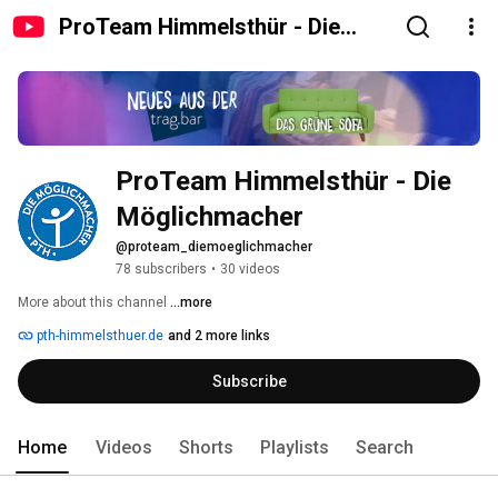
ProTeam Himmelsthür - Die
Möglichmacher
ProTeam Himmelsthür - Die 
Möglichmacher
@proteam_diemoeglichmacher
78 subscribers
•
30 videos
More about this channel
...more
pth-himmelsthuer.de
and 2 more links
Subscribe
Home
Videos
Shorts
Playlists
Search