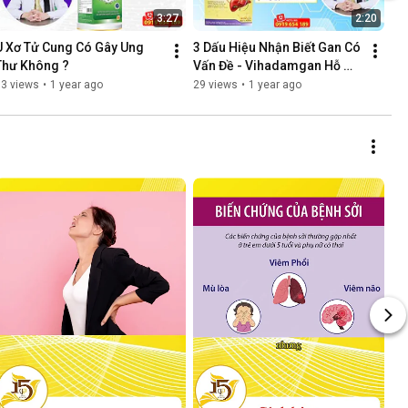
3:27
2:20
U Xơ Tử Cung Có Gây Ung 
3 Dấu Hiệu Nhận Biết Gan Có 
Thư Không ?
Vấn Đề - Vihadamgan Hỗ 
Trợ Bảo Vệ Gan
33 views
•
1 year ago
29 views
•
1 year ago