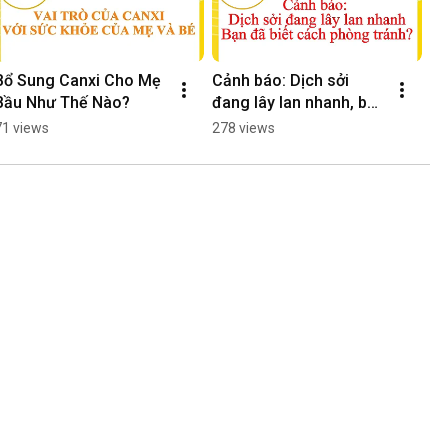
Bổ Sung Canxi Cho Mẹ 
Cảnh báo: Dịch sởi 
Bầu Như Thế Nào?
đang lây lan nhanh, bạn 
đã biết cách phòng 
71 views
278 views
tránh?