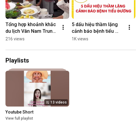
Tổng hợp khoảnh khắc 
5 dấu hiệu thầm lặng 
du lịch Vân Nam Trung 
cảnh báo bệnh tiểu 
Quốc - Vihapha
đường – Bạn có đang 
216 views
1K views
gặp phải?
Playlists
13 videos
Youtube Short
View full playlist