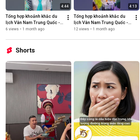
4:44
4:13
Tổng hợp khoảnh khắc du 
Tổng hợp khoảnh khắc du 
lịch Vân Nam Trung Quốc - 
lịch Vân Nam Trung Quốc - 
Vihapha (3)
Vihapha (2)
6 views
•
1 month ago
12 views
•
1 month ago
Shorts