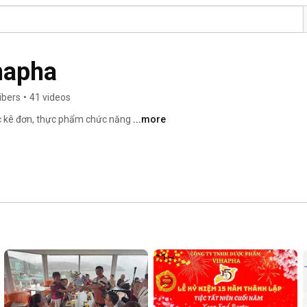
hapha
ibers
•
41 videos
ốc kê đơn, thực phẩm chức năng 
...more