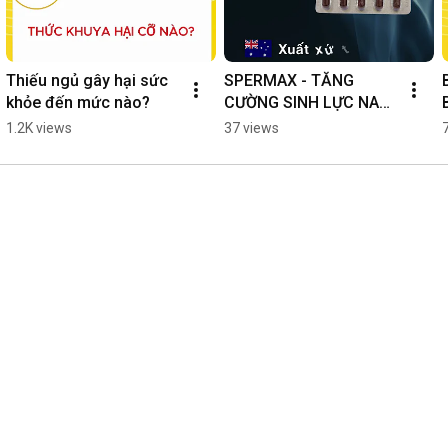
Thiếu ngủ gây hại sức 
SPERMAX - TĂNG 
khỏe đến mức nào?
CƯỜNG SINH LỰC NAM 
GIỚI
1.2K views
37 views