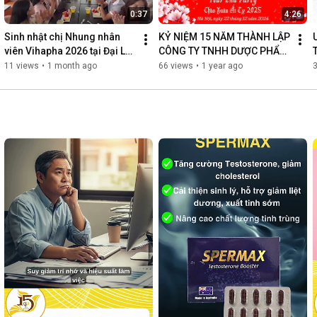
0:37
4:26
Sinh nhật chị Nhung nhân 
KỶ NIỆM 15 NĂM THÀNH LẬP 
viên Vihapha 2026 tại Đại Lý 
CÔNG TY TNHH DƯỢC PHẨM 
Trung Quốc
VIHAPHA
11 views
•
1 month ago
66 views
•
1 year ago