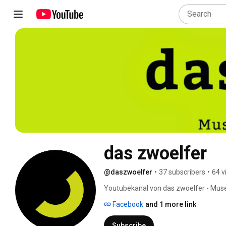
das zwoelfer
@daszwoelfer
•
37 subscribers
•
64 v
Youtubekanal von das zwoelfer - Muse
Facebook
and 1 more link
Subscribe