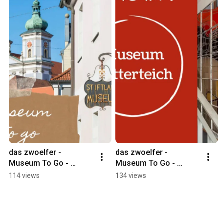
das zwoelfer - 
das zwoelfer - 
Museum To Go - 
Museum To Go - 
Stiftlandmuseum 
Museum Mitterteich 
114 views
134 views
Waldsassen
Porzellan|Glas|Handwe
rk