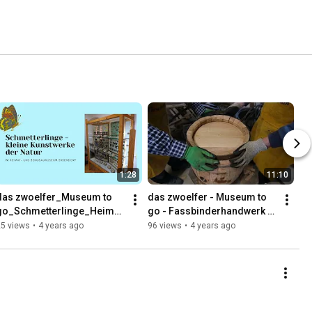
1:28
11:10
das zwoelfer_Museum to 
das zwoelfer - Museum to 
go_Schmetterlinge_Heimat
go - Fassbinderhandwerk - 
- und Bergbaumuseum 
Handwerkerscheune 
25 views
•
4 years ago
96 views
•
4 years ago
Erbendorf
MuseumsQuartier 
Tirschenreuth