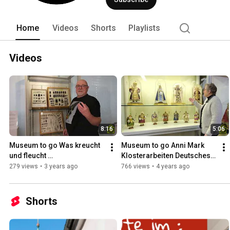
Home
Videos
Shorts
Playlists
Videos
8:16
5:06
Museum to go Was kreucht 
Museum to go Anni Mark 
und fleucht 
Klosterarbeiten Deutsches 
Schmetterlingssammlung 
Knopfmuseum Bärnau
279 views
•
3 years ago
766 views
•
4 years ago
im Museum Mitterteich
Shorts