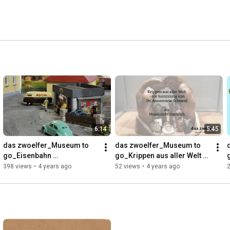
6:14
5:45
das zwoelfer_Museum to 
das zwoelfer_Museum to 
go_Eisenbahn 
go_Krippen aus aller Welt 
bewegt_MuseumsQuartier 
mit Dr. Annemarie Schraml 
398 views
•
4 years ago
52 views
•
4 years ago
Tirschenreuth
im Museum Mitterteich