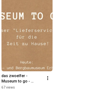
das zwoelfer - 
Museum to go - 
Heimat- und 
67 views
Bergbaumuseum 
Erbendorf