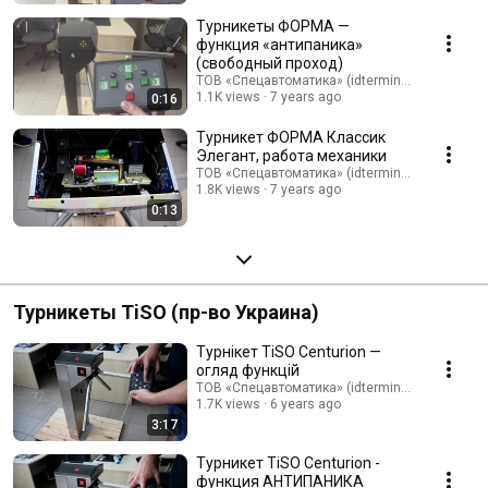
Турникеты ФОРМА —
функция «антипаника»
(свободный проход)
ТОВ «Спецавтоматика» (idterminal.com)
1.1K views
7 years ago
0:16
Турникет ФОРМА Классик
Элегант, работа механики
ТОВ «Спецавтоматика» (idterminal.com)
1.8K views
7 years ago
0:13
Турникеты TiSO (пр-во Украина)
Турнікет TiSO Centurion —
огляд функцій
ТОВ «Спецавтоматика» (idterminal.com)
1.7K views
6 years ago
3:17
Турникет TiSO Centurion -
функция АНТИПАНИКА