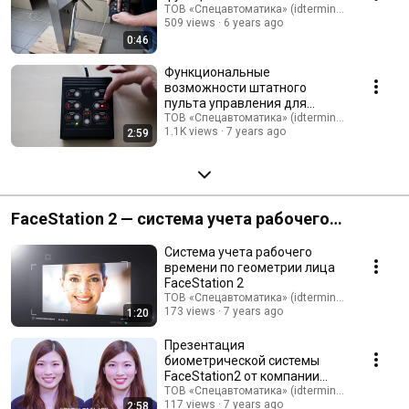
ТОВ «Спецавтоматика» (idterminal.com)
509 views
6 years ago
0:46
Функциональные
возможности штатного
пульта управления для
турникетов TiSO
ТОВ «Спецавтоматика» (idterminal.com)
1.1K views
7 years ago
2:59
FaceStation 2 — система учета рабочего
времени по геометрии лица
Система учета рабочего
времени по геометрии лица
FaceStation 2
ТОВ «Спецавтоматика» (idterminal.com)
173 views
7 years ago
1:20
Презентация
биометрической системы
FaceStation2 от компании
ТОВ «Спецавтоматика» (idterminal.com)
Secure Inc Tokyo, Japan
117 views
7 years ago
2:58