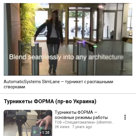
AutomaticSystems SlimLane — турникет с распашными
створками
Турникеты ФОРМА (пр-во Украина)
Турникеты ФОРМА —
основные режимы работы
ТОВ «Спецавтоматика» (idterminal.com)
2K views
7 years ago
1:20