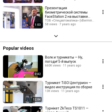
Презентация
биометрической системы
FaceStation 2 на выставке
IFSEC International 2017
ТОВ «Спецавтоматика» (idterminal.com)
58 views
7 years ago
1:03
Popular videos
Волк и турникеты — Ну,
погоди! 5-й выпуск
660K views
11 years ago
0:42
Турникет TiSO Центурион —
видео инструкция по сборке
13K views
11 years ago
12:04
Турнікет ZkTeco TS1011 —