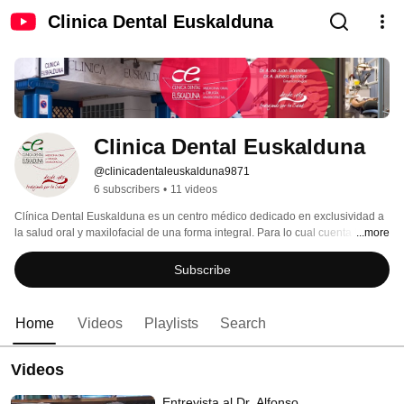
Clinica Dental Euskalduna
Clinica Dental Euskalduna
@clinicadentaleuskalduna9871
6 subscribers
•
11 videos
Clínica Dental Euskalduna es un centro médico dedicado en exclusividad a 
la salud oral y maxilofacial de una forma integral. Para lo cual cuenta tanto 
...more
con medios técnicos como con un cuadro profesional para abarcar todas las 
necesidades en este ámbito de la especialidad odontoestomatológica. 
Subscribe
Home
Videos
Playlists
Search
Videos
Entrevista al Dr. Alfonso