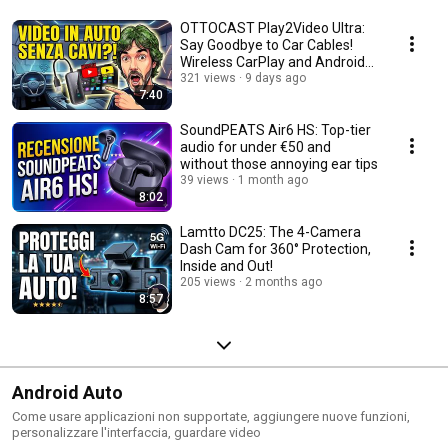
OTTOCAST Play2Video Ultra:
Say Goodbye to Car Cables!
Wireless CarPlay and Android
Auto + Video S...
321 views
9 days ago
7:40
SoundPEATS Air6 HS: Top-tier
audio for under €50 and
without those annoying ear tips
39 views
1 month ago
8:02
Lamtto DC25: The 4-Camera
Dash Cam for 360° Protection,
Inside and Out!
205 views
2 months ago
8:57
Android Auto
Come usare applicazioni non supportate, aggiungere nuove funzioni,
personalizzare l'interfaccia, guardare video