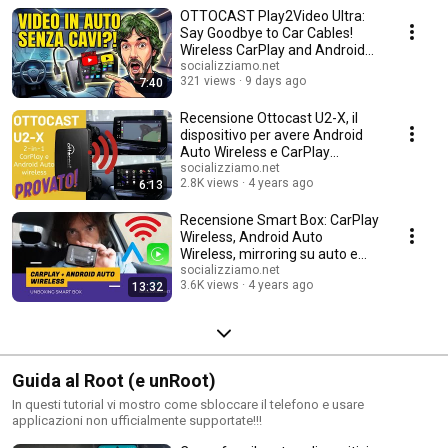
OTTOCAST Play2Video Ultra:
Say Goodbye to Car Cables!
Wireless CarPlay and Android
Auto + Video S...
socializziamo.net
321 views
9 days ago
7:40
Recensione Ottocast U2-X, il
dispositivo per avere Android
Auto Wireless e CarPlay
Wireless
socializziamo.net
2.8K views
4 years ago
6:13
Recensione Smart Box: CarPlay
Wireless, Android Auto
Wireless, mirroring su auto e
multimedia box
socializziamo.net
3.6K views
4 years ago
13:32
Guida al Root (e unRoot)
In questi tutorial vi mostro come sbloccare il telefono e usare
applicazioni non ufficialmente supportate!!!