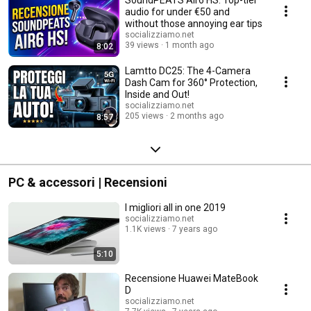
SoundPEATS Air6 HS: Top-tier
audio for under €50 and
without those annoying ear tips
socializziamo.net
39 views
1 month ago
8:02
Lamtto DC25: The 4-Camera
Dash Cam for 360° Protection,
Inside and Out!
socializziamo.net
205 views
2 months ago
8:57
PC & accessori | Recensioni
I migliori all in one 2019
socializziamo.net
1.1K views
7 years ago
5:10
Recensione Huawei MateBook
D
socializziamo.net