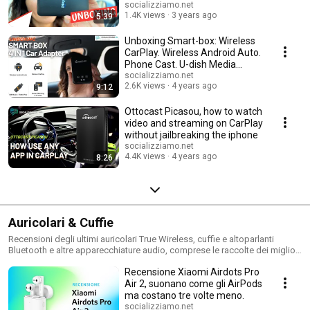
socializziamo.net
1.4K views
3 years ago
5:39
Unboxing Smart-box: Wireless
CarPlay. Wireless Android Auto.
Phone Cast. U-dish Media
Playback
socializziamo.net
2.6K views
4 years ago
9:12
Ottocast Picasou, how to watch
video and streaming on CarPlay
without jailbreaking the iphone
socializziamo.net
4.4K views
4 years ago
8:26
Auricolari & Cuffie
Recensioni degli ultimi auricolari True Wireless, cuffie e altoparlanti
Bluetooth e altre apparecchiature audio, comprese le raccolte dei migliori
auricolari per ogni occasione
Recensione Xiaomi Airdots Pro
Air 2, suonano come gli AirPods
ma costano tre volte meno.
socializziamo.net