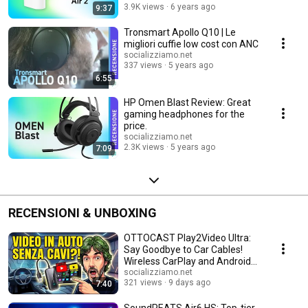
3.9K views
6 years ago
9:37
Tronsmart Apollo Q10 | Le
migliori cuffie low cost con ANC
socializziamo.net
337 views
5 years ago
6:55
HP Omen Blast Review: Great
gaming headphones for the
price.
socializziamo.net
2.3K views
5 years ago
7:09
RECENSIONI & UNBOXING
OTTOCAST Play2Video Ultra:
Say Goodbye to Car Cables!
Wireless CarPlay and Android
Auto + Video S...
socializziamo.net
321 views
9 days ago
7:40