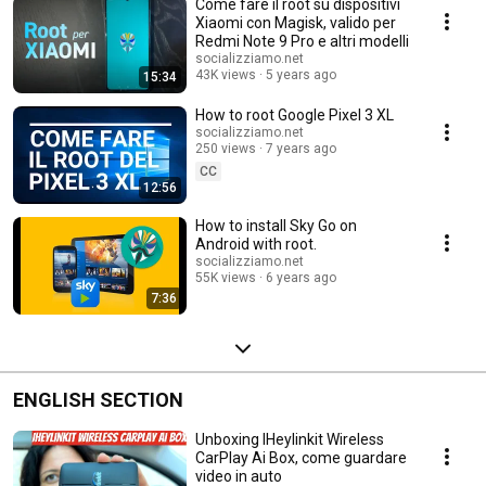
Come fare il root su dispositivi
Xiaomi con Magisk, valido per
Redmi Note 9 Pro e altri modelli
socializziamo.net
43K views
5 years ago
15:34
How to root Google Pixel 3 XL
socializziamo.net
250 views
7 years ago
CC
12:56
How to install Sky Go on
Android with root.
socializziamo.net
55K views
6 years ago
7:36
ENGLISH SECTION
Unboxing IHeylinkit Wireless
CarPlay Ai Box, come guardare
video in auto