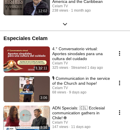
America and the Caribbean
Celam TV
238 views
1 month ago
12:02
Especiales Celam
4.° Conversatorio virtual:
Aportes sinodales para una
cultura del cuidado
Celam TV
325 views
Streamed 1 day ago
1:12:11
🎙️ Communication in the service
of the Church and hope!
Celam TV
68 views
9 days ago
3:06
ADN Specials: 🇨🇱 Ecclesial
communication gathers in
Chile! 🌐
Celam TV
147 views
11 days ago
3:10