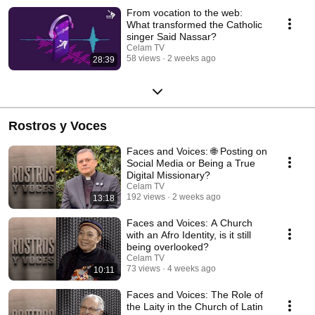
From vocation to the web:
What transformed the Catholic
singer Said Nassar?
Celam TV
58 views
2 weeks ago
28:39
Rostros y Voces
Faces and Voices: 🌐 Posting on
Social Media or Being a True
Digital Missionary?
Celam TV
192 views
2 weeks ago
13:18
Faces and Voices: A Church
with an Afro Identity, is it still
being overlooked?
Celam TV
73 views
4 weeks ago
10:11
Faces and Voices: The Role of
the Laity in the Church of Latin