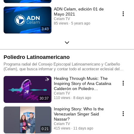
ADN Celam, edición 01 de
Mayo 2021
Celam TV
85 views
5 years ago
3:43
Poliedro Latinoamericano
Programa radial del Consejo Episcopal Latinoamericano y Caribeño
(Celam), que busca informar y contar todo el acontecer eclesial del
continente a través de historias surgidas desde los territorios. En alianza
Healing Through Music: The
con Radio María Argentina, llegamos a 14 emisoras de de esta red en
América Latina y el Caribe. Poliedro Latinoamericano, porque todo está
Inspiring Story of Ana Catalina
conectado. Suscríbete a nuestro canal para activar todas las
Calderón on Poliedro
notificaciones.
Latinoamericano
Celam TV
110 views
8 days ago
30:37
Inspiring Story: Who Is the
Venezuelan Singer Said
Nassar?
Celam TV
415 views
11 days ago
0:21