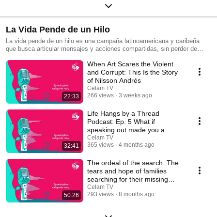
La Vida Pende de un Hilo
La vida pende de un hilo es una campaña latinoamericana y caribeña
que busca articular mensajes y acciones compartidas, sin perder de
vista la diversidad de contextos, prioridades y capacidades de cada
When Art Scares the Violent
país, reconociendo que solo así podremos construir una respuesta
colectiva efectiva. A través de rostros, historias y casos emblemáticos
and Corrupt: This Is the Story
buscamos que no solo denuncie, sino que evidencie las causas
of Nilsson Andrés
estructurales de la violencia. Esta serie busca visibilizar, denunciar y
Celam TV
acompañar la lucha de quienes defienden la vida, los derechos humanos
266 views
3 weeks ago
22:33
y la creación en América Latina y el Caribe. Es una producción del
Consejo Episcopal Latinoamericano y Caribeño (Celam) en alianza con
Life Hangs by a Thread
Juan Diego Network.
Podcast: Ep. 5 What if
speaking out made you a
criminal? 🎙️🚫
Celam TV
365 views
4 months ago
32:41
The ordeal of the search: The
tears and hope of families
searching for their missing
loved ones
Celam TV
293 views
8 months ago
50:26