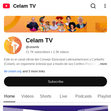
Celam TV
Celam TV
@celamtv
21.7K subscribers
•
2.3K videos
Este es el canal oficial del Consejo Episcopal Latinoamericano y Caribeño 
(Celam), un organismo eclesial que a través de sus Centros Pastorales 
...more
apoya y acompaña a las 22 Conferencias Episcopales de América Latina y 
celam.org
and 5 more links
el Caribe. 
Subscribe
Home
Videos
Shorts
Live
Podcasts
Playlist