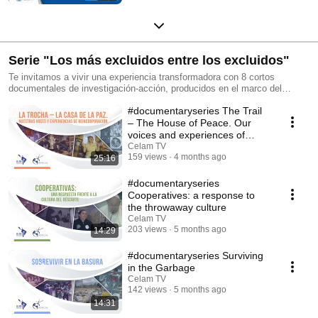
Serie "Los más excluidos entre los excluidos"
Te invitamos a vivir una experiencia transformadora con 8 cortos
documentales de investigación-acción, producidos en el marco del
proyecto “Poblaciones descartadas, invisibilizadas y silenciadas: los
#documentaryseries The Trail
más excluidos entre los excluidos en América Latina y el Caribe” de la
alianza Celam-ODUCAL.
– The House of Peace. Our
voices and experiences of
reintegration
Celam TV
159 views
4 months ago
25:16
#documentaryseries
Cooperatives: a response to
the throwaway culture
Celam TV
203 views
5 months ago
14:29
#documentaryseries Surviving
in the Garbage
Celam TV
142 views
5 months ago
14:31