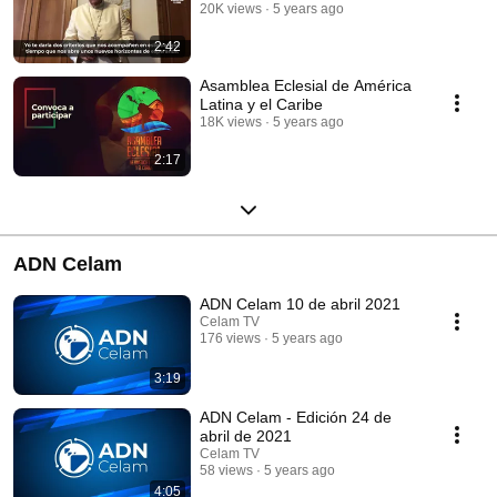
20K views
5 years ago
2:42
Asamblea Eclesial de América
Latina y el Caribe
18K views
5 years ago
2:17
ADN Celam
ADN Celam 10 de abril 2021
Celam TV
176 views
5 years ago
3:19
ADN Celam - Edición 24 de
abril de 2021
Celam TV
58 views
5 years ago
4:05