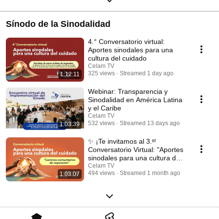
Sínodo de la Sinodalidad
4.° Conversatorio virtual:
Aportes sinodales para una
cultura del cuidado
Celam TV
325 views
Streamed 1 day ago
1:12:11
Webinar: Transparencia y
Sinodalidad en América Latina
y el Caribe
Celam TV
532 views
Streamed 13 days ago
1:03:39
✨ ¡Te invitamos al 3.ᵉʳ
Conversatorio Virtual: "Aportes
sinodales para una cultura del
cuidado"! ✨
Celam TV
494 views
Streamed 1 month ago
1:03:07