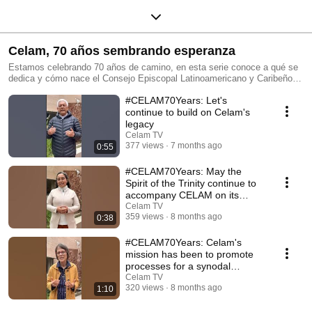
Celam, 70 años sembrando esperanza
Estamos celebrando 70 años de camino, en esta serie conoce a qué se
dedica y cómo nace el Consejo Episcopal Latinoamericano y Caribeño
(Celam). También conoce testimonios de quienes acompañan este
#CELAM70Years: Let's
camino de misi´n evangelizadora en la Iglesia de América Latina y el
Caribe.
continue to build on Celam's
legacy
Celam TV
377 views
7 months ago
0:55
#CELAM70Years: May the
Spirit of the Trinity continue to
accompany CELAM on its
journey
Celam TV
359 views
8 months ago
0:38
#CELAM70Years: Celam's
mission has been to promote
processes for a synodal
Church
Celam TV
320 views
8 months ago
1:10