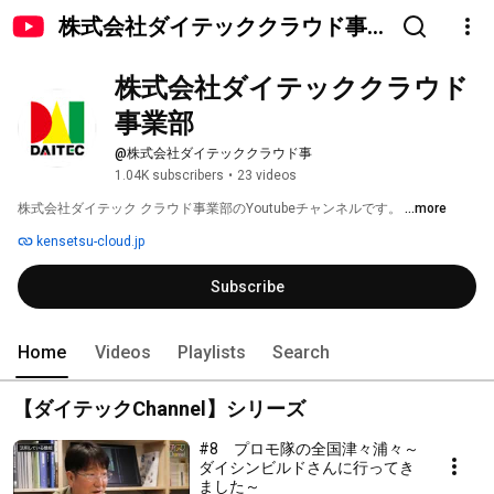
株式会社ダイテッククラウド事
業部
株式会社ダイテッククラウド
事業部
@株式会社ダイテッククラウド事
1.04K subscribers
•
23 videos
株式会社ダイテック クラウド事業部のYoutubeチャンネルです。 
...more
kensetsu-cloud.jp
Subscribe
Home
Videos
Playlists
Search
【ダイテックChannel】シリーズ
#8 プロモ隊の全国津々浦々～
ダイシンビルドさんに行ってき
ました～