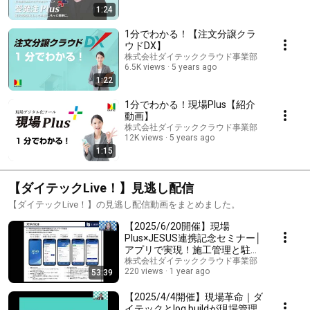
1:24
1分でわかる！【注文分譲クラ
ウドDX】
株式会社ダイテッククラウド事業部
6.5K views
5 years ago
1:22
1分でわかる！現場Plus【紹介
動画】
株式会社ダイテッククラウド事業部
12K views
5 years ago
1:15
【ダイテックLive！】見逃し配信
【ダイテックLive！】の見逃し配信動画をまとめました。
【2025/6/20開催】現場
Plus×JESUS連携記念セミナー│
アプリで実現！施工管理と駐車
場手配のどこでも“スマート管
株式会社ダイテッククラウド事業部
220 views
1 year ago
53:39
理”
【2025/4/4開催】現場革命｜ダ
イテックとlog buildが現場管理