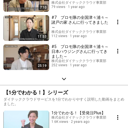
株式会社ダイテッククラウド事業部
79 views
1 year ago
7:10
#7 プロモ隊の全国津々浦々～
諸戸の家 さんに行ってきました
～
株式会社ダイテッククラウド事業部
112 views
1 year ago
11:53
#5 プロモ隊の全国津々浦々～
日本ハウジングさんに行ってき
ました～
株式会社ダイテッククラウド事業部
252 views
1 year ago
25:19
【1分でわかる！】シリーズ
ダイテッククラウドサービスを1分でわかりやすく説明した動画をまとめ
ました。
1分でわかる！【受発注Plus】
株式会社ダイテッククラウド事業部
1.6K views
2 years ago