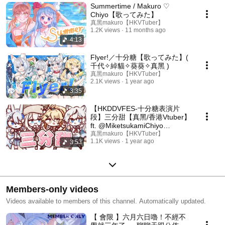
Summertime / Makuro ♡
Chiyo【歌ってみた】
真黑makuro【HKVTuber】
1.2K views
11 months ago
4:13
Flyer!／十分糖【歌ってみた】(
千代✧綽貓✧葵葵✧真黑 )
真黑makuro【HKVTuber】
2.1K views
1 year ago
3:35
【HKDDVFES-十分糖表演片
段】三分甜【真黑/香港Vtuber】
ft. @MiketsukamiChiyo
@CheukCat_hkvtuber
真黑makuro【HKVTuber】
1.1K views
1 year ago
3:53
@HasukiAoi
Members-only videos
Videos available to members of this channel. Automatically updated.
【 會限 】六月六日嚕！不經不