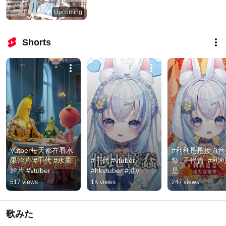
Upcoming
Shorts
Vutber每天都在看水
#利利是是接力音
果幹片 #千代 #水果
#千代 #vtuber 
祭  千代篇  #利
幹片 #vtuber 
#hkvtuber #港v
是
#hkvtuber
517 views
1K views
247 views
歌みた