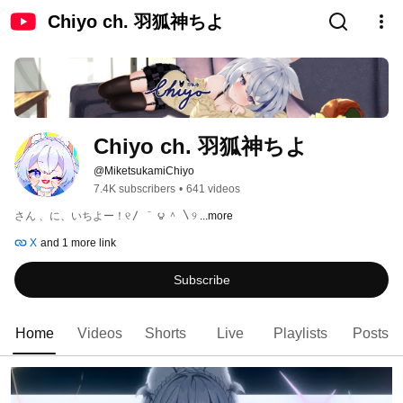
Chiyo ch. 羽狐神ちよ
Chiyo ch. 羽狐神ちよ
@MiketsukamiChiyo
7.4K subscribers
•
641 videos
さん 、に、いちよー！୧〳 ＾ ౪ ＾ 〵୨ 
...more
X
and 1 more link
Subscribe
Home
Videos
Shorts
Live
Playlists
Posts