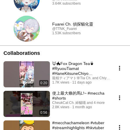
3.64K subscribers
Fuarei Ch. 偵探貓化靈
@TTNK_Fuarei
1.53K subscribers
Collaborations
🦊🐲Fox Dragon Tea🍵
#RyuouTiamat
#HaneKitsuneChiyo
#ryuoutiamat #chiyo #memes
龍桜ティアマト🌸Tia Ch. and Chiyo ch. 羽狐
1.7K views
11 days ago
0:20
使上最大條的馬L!~ #meccha
#shorts
CheukCat Ch. 綽貓喵 and 4 more
2.8K views
1 month ago
0:56
#mecchachameleon #vtuber
#streamhighlights #hkvtuber