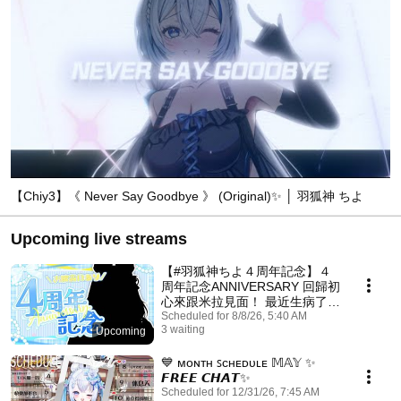
【Chiy3】《 Never Say Goodbye 》 (Original)✨ │ 羽狐神 ちよ
Upcoming live streams
【#羽狐神ちよ４周年記念】４
周年記念ANNIVERSARY 回歸初
心來跟米拉見面！ 最近生病了聲
音怪怪的ＴＴ ✨ │ 羽狐神 ちよ
Scheduled for 8/8/26, 5:40 AM
3 waiting
Upcoming
💙 ᴍᴏɴᴛʜ ꜱᴄʜᴇᴅᴜʟᴇ 𝕄𝔸𝕐 ✨
𝙁𝙍𝙀𝙀 𝘾𝙃𝘼𝙏✨
Scheduled for 12/31/26, 7:45 AM