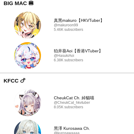
BIG MAC 🍔
真黑makuro【HKVTuber】
@makuroon99
5.46K subscribers
狛井葵Aoi【香港VTuber】
@HasukiAoi
6.38K subscribers
KFCC 🍗
CheukCat Ch. 綽貓喵
@CheukCat_hkvtuber
8.05K subscribers
黑澤 Kurosawa Ch.
@kurosawaaaa