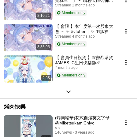
覺就三年了 ～ 聊聊天跟公佈一
下新事情 ✨ #vtuber │ ✨ 羽狐神
Streamed 2 months ago
ちよ
Members only
2:10:21
【 會限 】本年度第一次股東大
會 ～ ✨ #vtuber │ ✨ 羽狐神 ち
よ
Streamed 4 months ago
Members only
3:33:05
【 會員生日祝賀 】🎊熱烈恭賀
JAMES_C生日快樂🎂🎉
7 months ago
Members only
2:35
烤肉快樂
(烤肉精華)花式自爆英文字母
@MiketsukamiChiyo
s s
146 views
3 years ago