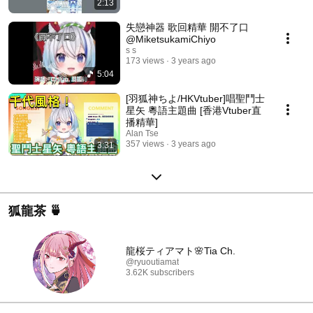
2:13
失戀神器 歌回精華 開不了口
@MiketsukamiChiyo
s s
173 views
3 years ago
5:04
[羽狐神ちよ/HKVtuber]唱聖鬥士
星矢 粵語主題曲 [香港Vtuber直
播精華]
Alan Tse
357 views
3 years ago
3:31
狐龍茶 🍵
龍桜ティアマト🌸Tia Ch.
@ryuoutiamat
3.62K subscribers