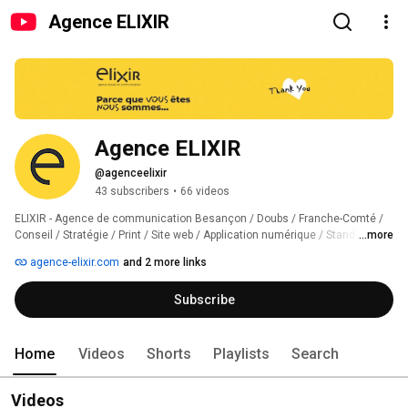
Agence ELIXIR
Agence ELIXIR
@agenceelixir
43 subscribers
•
66 videos
ELIXIR - Agence de communication Besançon / Doubs / Franche-Comté / 
Conseil / Stratégie / Print / Site web / Application numérique / Stand / Logo 
...more
agence-elixir.com
and 2 more links
Subscribe
Home
Videos
Shorts
Playlists
Search
Videos