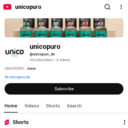
unicopuro
unicopuro
@unicopuro_de
94 subscribers
•
8 videos
UNICOPURO 
...more
unicopuro.de
Subscribe
Home
Videos
Shorts
Search
Shorts