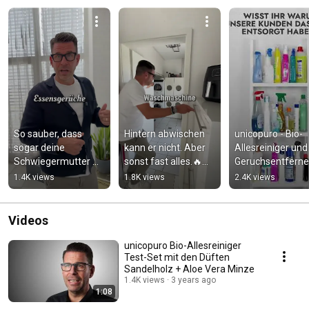
So sauber, dass 
Hintern abwischen 
unicopuro - Bio-
sogar deine 
kann er nicht. Aber 
Allesreiniger und 
Schwiegermutter 
sonst fast alles.🔥😂 
Geruchsentferne
staunt.✨🤫 Unser 
Der Allesreiniger von 
1.4K views
1.8K views
2.4K views
Allesreiniger in 7 
unicopuro🤩
Hammer Düften🤩
Videos
unicopuro Bio-Allesreiniger
Test-Set mit den Düften
Sandelholz + Aloe Vera Minze
1.4K views
3 years ago
1:08