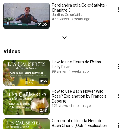
Perelandra et la Co-créativité -
Chapitre 3
Jardins Co-créatifs
4.8K views
7 years ago
51:56
Videos
How to use Fleurs de l'Atlas
Holly Elixir
99 views
4 weeks ago
3:56
How to use Bach Flower Wild
Rose? Explanation by François
Deporte
121 views
1 month ago
2:43
Comment utiliser la Fleur de
Bach Chêne (Oak)? Explication