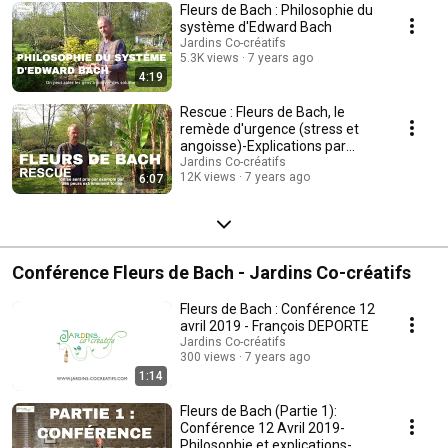
Fleurs de Bach : Philosophie du
système d'Edward Bach
Jardins Co-créatifs
5.3K views
7 years ago
4:19
Rescue : Fleurs de Bach, le
remède d'urgence (stress et
angoisse)-Explications par
François Deporte
Jardins Co-créatifs
12K views
7 years ago
6:07
Conférence Fleurs de Bach - Jardins Co-créatifs
Fleurs de Bach : Conférence 12
avril 2019 - François DEPORTE
Jardins Co-créatifs
300 views
7 years ago
1:14
Fleurs de Bach (Partie 1):
Conférence 12 Avril 2019-
Philosophie et explications-