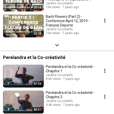
François Deporte
Jardins Co-créatifs
16K views
7 years ago
25:08
Bach Flowers (Part 2) -
Conference April 12, 2019 -
François Deporte
Jardins Co-créatifs
10K views
7 years ago
30:38
Perelandra et la Co-créativité
Perelandra et la Co-créativité -
Chapitre 1
Jardins Co-créatifs
8.6K views
7 years ago
51:54
Perelandra et la Co-créativité -
Chapitre 2
Jardins Co-créatifs
4.4K views
7 years ago
46:47