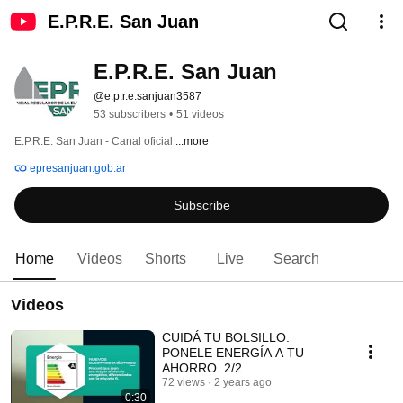
E.P.R.E. San Juan
E.P.R.E. San Juan
@e.p.r.e.sanjuan3587
53 subscribers
•
51 videos
E.P.R.E. San Juan - Canal oficial 
...more
epresanjuan.gob.ar
Subscribe
Home
Videos
Shorts
Live
Search
Videos
CUIDÁ TU BOLSILLO.
PONELE ENERGÍA A TU
AHORRO. 2/2
72 views
2 years ago
0:30