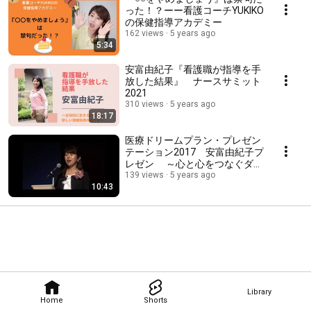
った！？ーー看護コーチYUKIKO
の保健指導アカデミー
162 views
5 years ago
5:34
安富由紀子『看護職が指導を手
放した結果』 ナースサミット
2021
310 views
5 years ago
18:17
医療ドリームプラン・プレゼン
テーション2017 安富由紀子プ
レゼン ～心と心をつなぐダイ
ヤモンドコミュニケーション～
139 views
5 years ago
10:43
Library
Home
Shorts