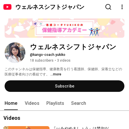
ウェルネスシフトジャパン
ウェルネスシフトジャパン
@kango-coach.yukiko
18 subscribers
•
3 videos
このチャンネルは保健指導、健康教育を行う看護師、保健師、栄養士などの
医療従事者向けの番組です。 
...more
Subscribe
Home
Videos
Playlists
Search
Videos
『○○をやめましょう』は禁句だ