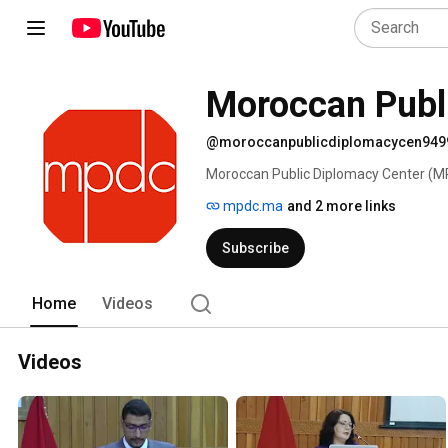
Moroccan Publ
@moroccanpublicdiplomacycen949
Moroccan Public Diplomacy Center (MPD
centre de recherches et d'analyses ind
mpdc.ma
and 2 more links
universitaires, des célébrités, des inst
domaine de la DP; 
Subscribe
Home
Videos
Videos