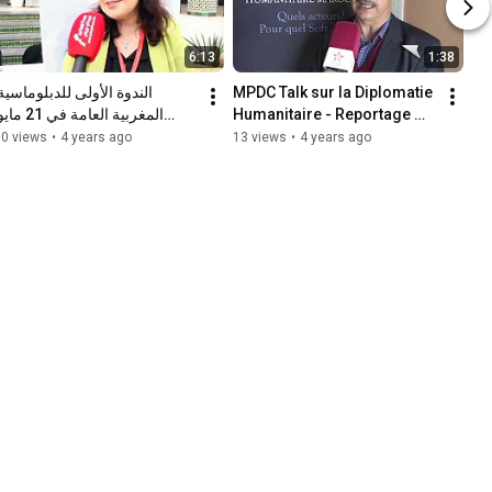
6:13
1:38
MPDC Talk sur la Diplomatie 
Humanitaire - Reportage 
2022 في الرباط
ALOULA 23 02 22
10 views
•
4 years ago
13 views
•
4 years ago