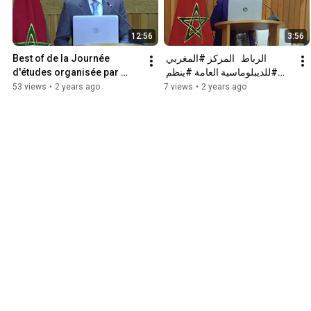
12:56
3:56
Best of de la Journée 
الرباط   المركز #المغربي 
d'études organisée par 
#للديبلوماسية العامة #ينظم 
MPDC sur les relations Luso 
يوما #دراسيا حول #العلاقات 
53 views
•
2 years ago
7 views
•
2 years ago
- marocaines.
#المغربية #البرتغالية