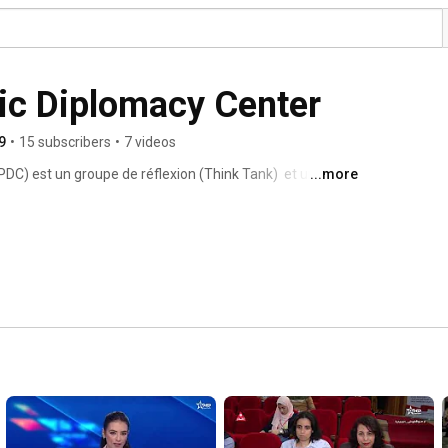
ic Diplomacy Center
9
•
15 subscribers
•
7 videos
C) est un groupe de réflexion (Think Tank)  et un 
...more
épendant et non partisan qui réuni des experts, des 
itutions et des entreprises citoyens passionnés par le 