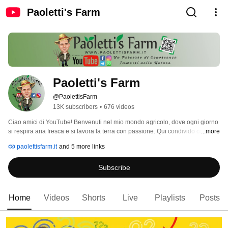
Paoletti's Farm
Paoletti's Farm
@PaolettisFarm
13K subscribers
•
676 videos
Ciao amici di YouTube! Benvenuti nel mio mondo agricolo, dove ogni giorno 
si respira aria fresca e si lavora la terra con passione. Qui condivido con voi 
...more
tutte le mie esperienze, curiosità e tanto altro ancora sul mondo della natura 
paolettisfarm.it
and 5 more links
e dell'agricoltura. Se siete appassionati di vita all'aria aperta e volete 
scoprire cosa c'è dietro ogni prodotto che arriva sulla vostra tavola, allora 
Subscribe
siete nel posto giusto! Sul mio sito web potrete trovare articoli e 
approfondimenti, mentre sui miei canali social, Instagram e Facebook, vi 
mostro la bellezza della vita in campagna e le attività della mia azienda 
agricola. Inoltre, potete seguirmi anche sul canale Telegram per rimanere 
Home
Videos
Shorts
Live
Playlists
Posts
sempre aggiornati sulle ultime novità. Vi aspetto numerosi nel mio mondo 
verde! 