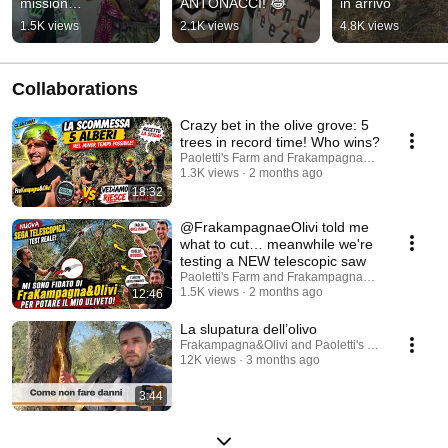
mission…
ANTONACCI! 😂
in arrivo
1.5K views
2.1K views
4.8K views
Collaborations
Crazy bet in the olive grove: 5
trees in record time! Who wins?
Paoletti's Farm and Frakampagna&Olivi
1.3K views
2 months ago
18:32
@FrakampagnaeOlivi told me
what to cut… meanwhile we're
testing a NEW telescopic saw
Paoletti's Farm and Frakampagna&Olivi
1.5K views
2 months ago
12:46
La slupatura dell’olivo
Frakampagna&Olivi and Paoletti's Farm
12K views
3 months ago
3:44