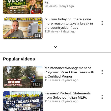
#2
90 views
3 days ago
8:48
☕ From today on, there's one
more reason to take a break in
the countryside! #adv
118 views
7 days ago
5:31
Popular videos
Maintenance/Management of
Polyconic Vase Olive Trees with
a Certified Pruner
113K views
2 years ago
23:18
Farmers' Protest: Statements
from Selected Italian MEPs
110K views
2 years ago
12:11