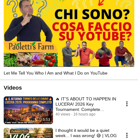
Let Me Tell You Who I Am and What I Do on YouTube
Videos
🔥 IT'S ABOUT TO HAPPEN IN
LUCERA! 2026 Key
Tournament: Complete
Program, Shows and
40 views
16 hours ago
5:53
Fireworks!
I thought it would be a quiet
week... I was wrong! 😅 | VLOG