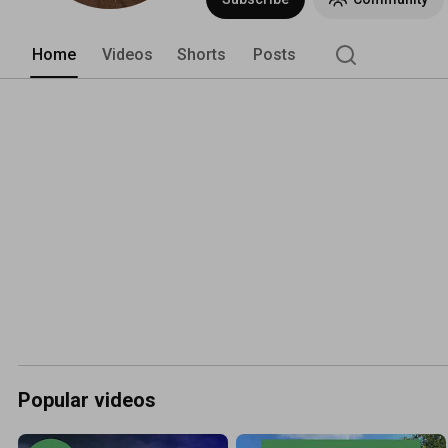
https://deutschlandjaeger.de/ 
Home
Videos
Shorts
Posts
Popular videos