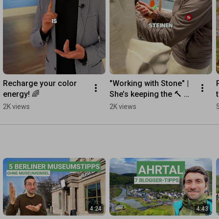
Recharge your color 
"Working with Stone" | 
energy! 🌈
She’s keeping the 🔨 
craft alive
2K views
2K views
4:24
4:43