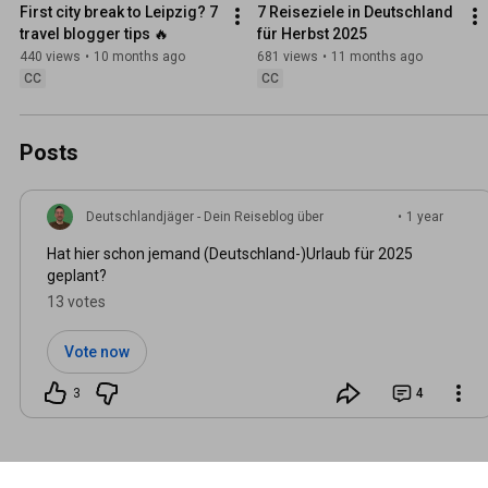
First city break to Leipzig? 7 
7 Reiseziele in Deutschland 
travel blogger tips 🔥
für Herbst 2025
440 views
•
10 months ago
681 views
•
11 months ago
CC
CC
Posts
Deutschlandjäger - Dein Reiseblog über
•
1 year
Deutschland
ago
Hat hier schon jemand (Deutschland-)Urlaub für 2025
geplant?
13 votes
Vote now
3
4