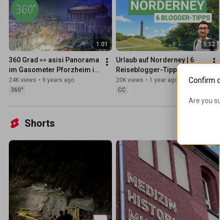
1:01
5:52
360 Grad 👀 asisi Panorama 
Urlaub auf Norderney | 6 
im Gasometer Pforzheim in 
Reiseblogger-Tipps
Confirm 
60 Sekunden
24K views
•
9 years ago
20K views
•
1 year ago
360°
CC
Are you su
Shorts