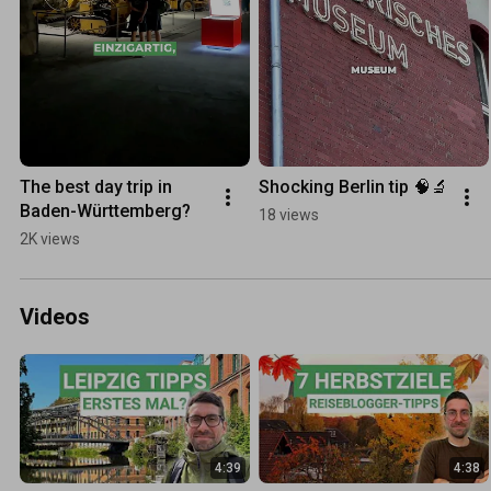
The best day trip in 
Shocking Berlin tip 🧠🔬
Baden-Württemberg?
18 views
2K views
Videos
4:39
4:38