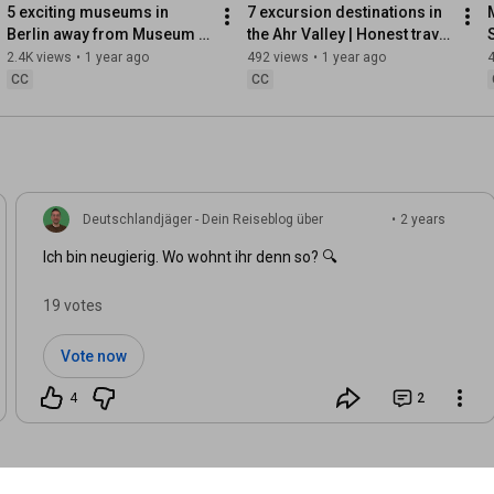
5 exciting museums in 
7 excursion destinations in 
Berlin away from Museum 
the Ahr Valley | Honest travel 
Island
blogger tips
2.4K views
•
1 year ago
492 views
•
1 year ago
CC
CC
Deutschlandjäger - Dein Reiseblog über
•
2 years
Deutschland
ago
Ich bin neugierig. Wo wohnt ihr denn so? 🔍
19 votes
Vote now
4
2