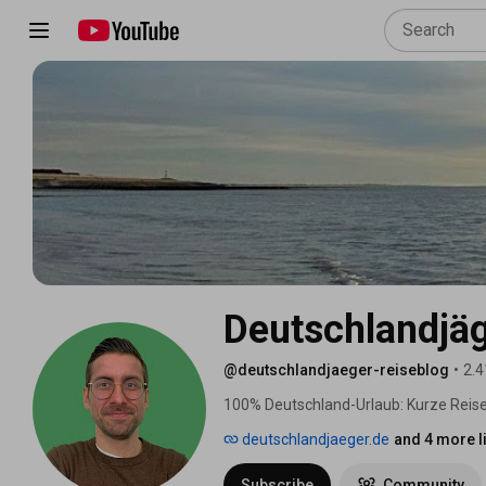
Deutschlandjäg
@deutschlandjaeger-reiseblog
•
2.4
100% Deutschland-Urlaub: Kurze Reisec
machen Lust auf deinen nächsten Urlaub 
deutschlandjaeger.de
and 4 more l
Sehenswürdigkeiten und Urlaubsregionen
dich inspirieren! :-) Deutschlandjäger 
Subscribe
Community