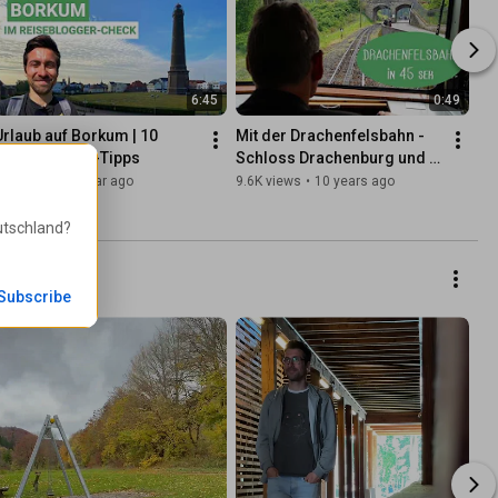
6:45
0:49
Urlaub auf Borkum | 10 
Mit der Drachenfelsbahn - 
Reiseblogger-Tipps
Schloss Drachenburg und 
Drachenfels
13K views
•
1 year ago
9.6K views
•
10 years ago
CC
utschland
?
Subscribe