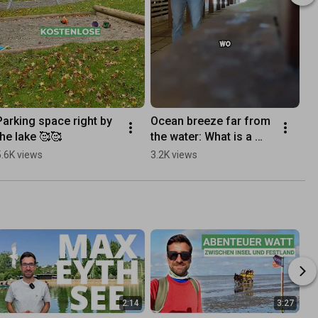
Parking space right by 
Ocean breeze far from 
the lake 🥰🥰
the water: What is a 
graduation tower?
5.6K views
3.2K views
2:14
3:27