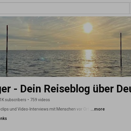
er - Dein Reiseblog über De
1K subscribers
•
759 videos
lips und Video-Interviews mit Menschen vor Ort 
...more
in Deutschland. Ich zeige dir tolle Ausflugsziele, 
inks
, von denen du vielleicht noch nicht gehört hast. Lass 
- Dein Deutschland-Reiseblog #1 - 