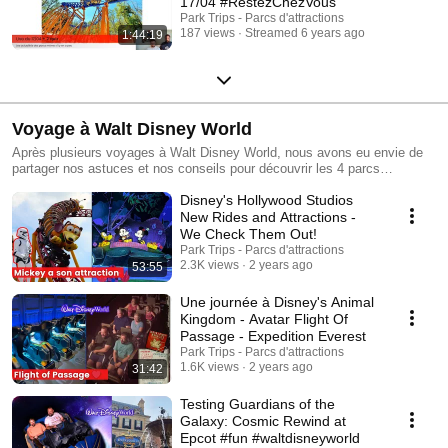
17/04 #RestezChezVous
Park Trips - Parcs d'attractions
187 views
Streamed 6 years ago
1:44:19
Voyage à Walt Disney World
Après plusieurs voyages à Walt Disney World, nous avons eu envie de
partager nos astuces et nos conseils pour découvrir les 4 parcs
d’attractions et les 2 parcs aquatiques du Resort. De Magic Kingdom à
Disney's Hollywood Studios
Epcot, nous vous emmenons à la découverte des meilleures attractions.
Pour Blizzard Beach et Typhoon Lagoon, nous vous invitons à faire les
New Rides and Attractions -
meilleurs toboggans. Avec près de 25 hôtels, nous vous donnerons nos
We Check Them Out!
coups de cœur et ce qui nous a déplu pour préparer au mieux votre
Park Trips - Parcs d'attractions
voyage à Orlando. De la réservation de votre billet d’avion, à l’utilisation
2.3K views
2 years ago
53:55
des Magic bands, vous connaîtrez tous les secrets pour un séjour de
rêve dans l’endroit le plus magique au monde. Et si vous souhaitez
Une journée à Disney's Animal
utiliser des fastpass, nous vous expliquons le système ainsi que les
Kingdom - Avatar Flight Of
attractions sur lesquelles vous devrez réserver. Avec de nombreux
Passage - Expedition Everest
restaurants, nos critiques vous permettront de réserver aux meilleurs
Park Trips - Parcs d'attractions
endroits.
1.6K views
2 years ago
31:42
Testing Guardians of the
Galaxy: Cosmic Rewind at
Epcot #fun #waltdisneyworld