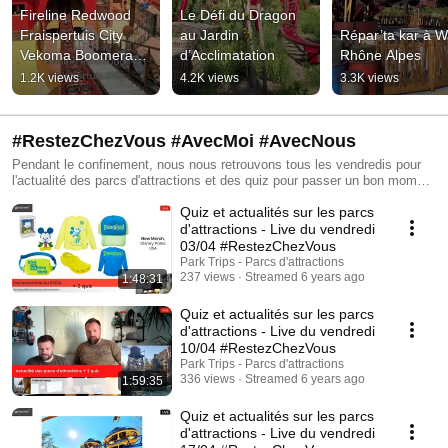
Fireline Redwood 
Le Défi du Dragon 
Fraispertuis City 
au Jardin 
Répar’ta kar à Wal
Vekoma Boomerang 
d’Acclimatation
Rhône Alpes
Family Coaster 
1.2K views
4.2K views
3.3K views
#themepark 
#fraispertuiscity
#RestezChezVous #AvecMoi #AvecNous
Pendant le confinement, nous nous retrouvons tous les vendredis pour
l'actualité des parcs d'attractions et des quiz pour passer un bon moment
#Ensemble
Quiz et actualités sur les parcs
d'attractions - Live du vendredi
03/04 #RestezChezVous
Park Trips - Parcs d'attractions
237 views
Streamed 6 years ago
1:48:31
Quiz et actualités sur les parcs
d'attractions - Live du vendredi
10/04 #RestezChezVous
Park Trips - Parcs d'attractions
336 views
Streamed 6 years ago
1:59:35
Quiz et actualités sur les parcs
d'attractions - Live du vendredi