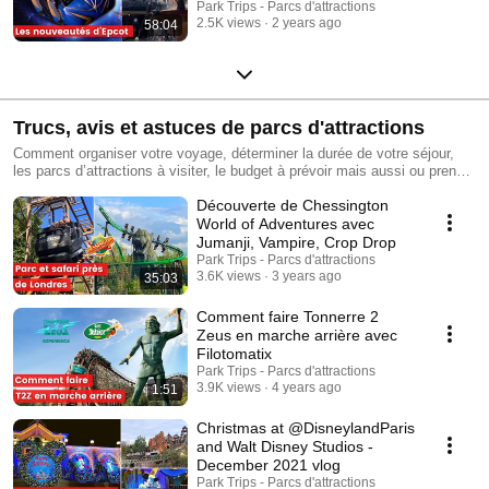
Park Trips - Parcs d'attractions
2.5K views
2 years ago
58:04
Trucs, avis et astuces de parcs d'attractions
Comment organiser votre voyage, déterminer la durée de votre séjour,
les parcs d’attractions à visiter, le budget à prévoir mais aussi ou prendre
vos repas avec nos reviews de restaurants
Découverte de Chessington
World of Adventures avec
Jumanji, Vampire, Crop Drop
Park Trips - Parcs d'attractions
3.6K views
3 years ago
35:03
Comment faire Tonnerre 2
Zeus en marche arrière avec
Filotomatix
Park Trips - Parcs d'attractions
3.9K views
4 years ago
1:51
Christmas at @DisneylandParis
and Walt Disney Studios -
December 2021 vlog
Park Trips - Parcs d'attractions