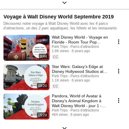
Voyage à Walt Disney World Septembre 2019
Découvrez notre voyage à Walt Disney World avec les 4 parcs
d’attractions, un des 2 parc aquatiques, les hôtels et les restaurants
Walt Disney World - Voyage en
Floride - Room Tour Pop
Century Resort
Park Trips - Parcs d'attractions
1.6K views
6 years ago
9:44
CC
Star Wars: Galaxy’s Edge at
Disney Hollywood Studios at
Walt Disney World - Day 1 -
Park Trips - Parcs d'attractions
1.1K views
6 years ago
Part 1
48:20
CC
Pandora, World of Avatar à
Disney's Animal Kingdom à
Walt Disney World - jour 1 -
partie 2
Park Trips - Parcs d'attractions
464 views
6 years ago
15:29