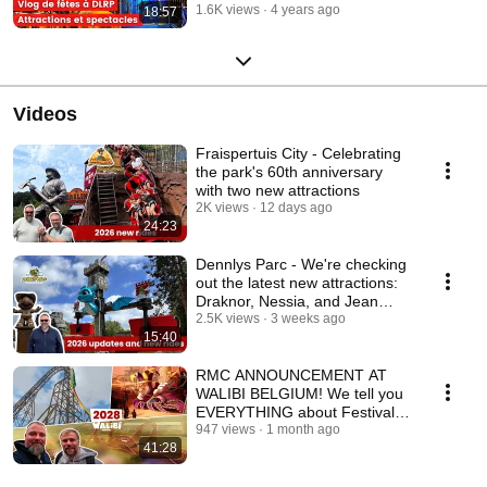
1.6K views
4 years ago
18:57
Videos
Fraispertuis City - Celebrating
the park's 60th anniversary
with two new attractions
2K views
12 days ago
24:23
Dennlys Parc - We're checking
out the latest new attractions:
Draknor, Nessia, and Jean
Bar'Q
2.5K views
3 weeks ago
15:40
RMC ANNOUNCEMENT AT
WALIBI BELGIUM! We tell you
EVERYTHING about Festival
World (Pass Event 2026)
947 views
1 month ago
41:28