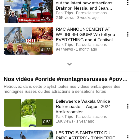
out the latest new attractions:
Draknor, Nessia, and Jean
Bar'Q
Park Trips - Parcs d'attractions
2.5K views
3 weeks ago
15:40
RMC ANNOUNCEMENT AT
WALIBI BELGIUM! We tell you
EVERYTHING about Festival
World (Pass Event 2026)
Park Trips - Parcs d'attractions
947 views
1 month ago
41:28
Nos vidéos #onride #montagnesrusses #pov
#rollercoaster
Retrouvez dans cette playlist toutes nos vidéos embarquées des
montagnes russes ou des attractions à sensations fortes
Bellewaerde Wakala Onride
Rollercoaster - August 2024
#rollercoaster
Park Trips - Parcs d'attractions
16K views
1 year ago
0:58
LES TROIS FANTASTIX DU
PARC ASTERIX - TONNERRE