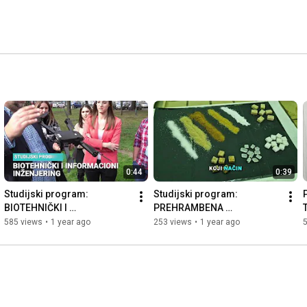
0:44
0:39
Studijski program: 
Studijski program: 
BIOTEHNIČKI I 
PREHRAMBENA 
INFORMACIONI 
TEHNOLOGIJA, modul: 
585 views
•
1 year ago
253 views
•
1 year ago
INŽENJERING
TEHNOLOGIJA RATARSKIH 
PROIZVODA