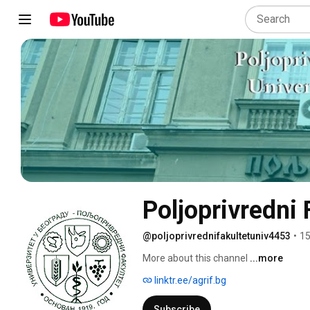
Poljoprivredni 
@poljoprivrednifakultetuniv4453
•
15
More about this channel
...more
linktr.ee/agrif.bg
Subscribe