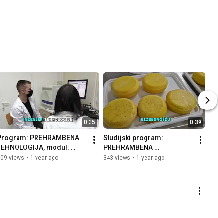
0:35
0:39
Program: PREHRAMBENA 
Studijski program: 
TEHNOLOGIJA, modul: 
PREHRAMBENA 
UPRAVLJANJE 
TEHNOLOGIJA, modul: 
509 views
•
1 year ago
343 views
•
1 year ago
BEZBEDNOŠĆU I 
TEHNOLOGIJA ANIMALNIH 
KVALITETOM U 
PROIZVODA
PROIZDODNJI HRANE