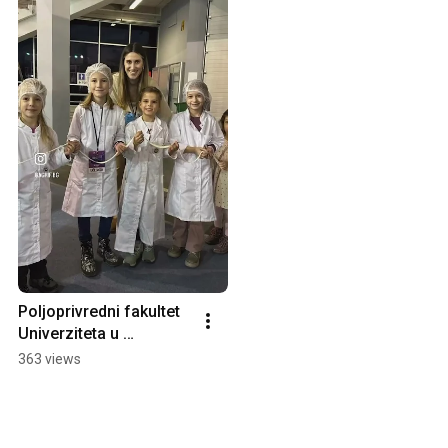
Poljoprivredni fakultet 
Univerziteta u 
Beogradu na 
363 views
@FestivalNauke