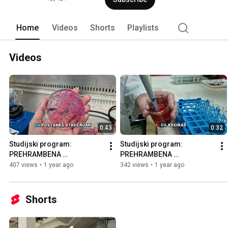
Home
Videos
Shorts
Playlists
Videos
0:43
0:32
Studijski program: 
Studijski program: 
PREHRAMBENA 
PREHRAMBENA 
TEHNOLOGIJA, modul: 
TEHNOLOGIJA, modul: 
407 views
•
1 year ago
342 views
•
1 year ago
MIKROBIOLOGIJA HRANE
TEHNOLOGIJA 
KONZERVISANJA I VRENJA
Shorts