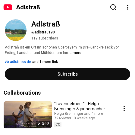
Adlstraß
Adlstraß
@adlstra5190
119 subscribers
Adlstraß ist ein Ort im schönen Oberbayern im Drei-Landkreiseck von 
Erding, Landshut und Mühldorf am Inn. 
...more
adlstrass.de
and 1 more link
Subscribe
Collaborations
"Lavendelmeer" - Helga
Brenninger & jannemacher
Helga Brenninger and 4 more
724 views
3 weeks ago
3:12
CC